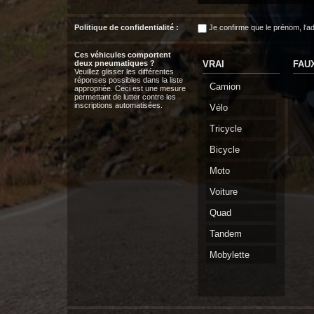
Politique de confidentialité :
Je confirme que le prénom, l‘a
Ces véhicules comportent
deux pneumatiques ?
VRAI
FAU
Veuillez glisser les différentes
réponses possibles dans la liste
Camion
appropriée. Ceci est une mesure
permettant de lutter contre les
inscriptions automatisées.
Vélo
Tricycle
Bicycle
Moto
Voiture
Quad
Tandem
Mobylette