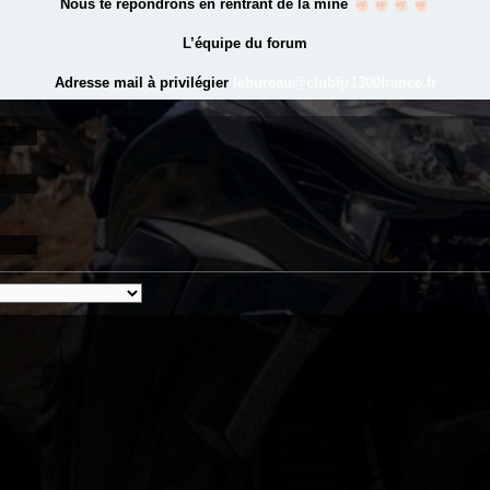
Nous te répondrons en rentrant de la mine
L’équipe du forum
Adresse mail à privilégier
lebureau@clubfjr1300france.fr