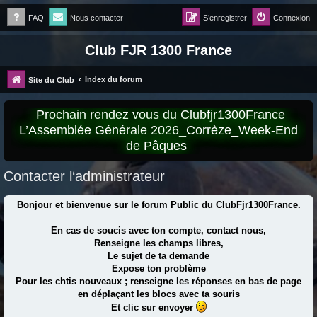
FAQ
Nous contacter
S’enregistrer
Connexion
Club FJR 1300 France
Index du forum
Site du Club
Prochain rendez vous du Clubfjr1300France
L’Assemblée Générale 2026_Corrèze_Week-End
de Pâques
Contacter l‘administrateur
Bonjour et bienvenue sur le forum Public du ClubFjr1300France.
En cas de soucis avec ton compte, contact nous,
Renseigne les champs libres,
Le sujet de ta demande
Expose ton problème
Pour les chtis nouveaux ; renseigne les réponses en bas de page
en déplaçant les blocs avec ta souris
Et clic sur envoyer