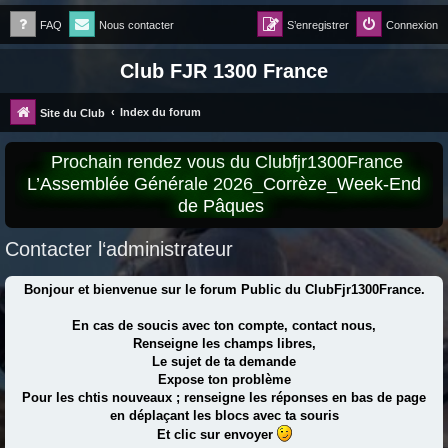
FAQ
Nous contacter
S’enregistrer
Connexion
Club FJR 1300 France
Index du forum
Site du Club
Prochain rendez vous du Clubfjr1300France
L’Assemblée Générale 2026_Corrèze_Week-End
de Pâques
Contacter l‘administrateur
Bonjour et bienvenue sur le forum Public du ClubFjr1300France.
En cas de soucis avec ton compte, contact nous,
Renseigne les champs libres,
Le sujet de ta demande
Expose ton problème
Pour les chtis nouveaux ; renseigne les réponses en bas de page
en déplaçant les blocs avec ta souris
Et clic sur envoyer