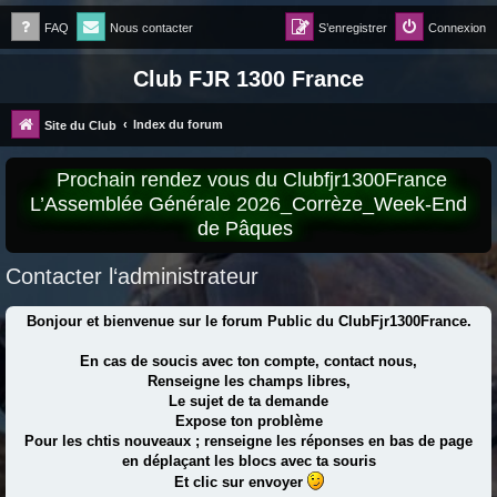
FAQ
Nous contacter
S’enregistrer
Connexion
Club FJR 1300 France
Index du forum
Site du Club
Prochain rendez vous du Clubfjr1300France
L’Assemblée Générale 2026_Corrèze_Week-End
de Pâques
Contacter l‘administrateur
Bonjour et bienvenue sur le forum Public du ClubFjr1300France.
En cas de soucis avec ton compte, contact nous,
Renseigne les champs libres,
Le sujet de ta demande
Expose ton problème
Pour les chtis nouveaux ; renseigne les réponses en bas de page
en déplaçant les blocs avec ta souris
Et clic sur envoyer