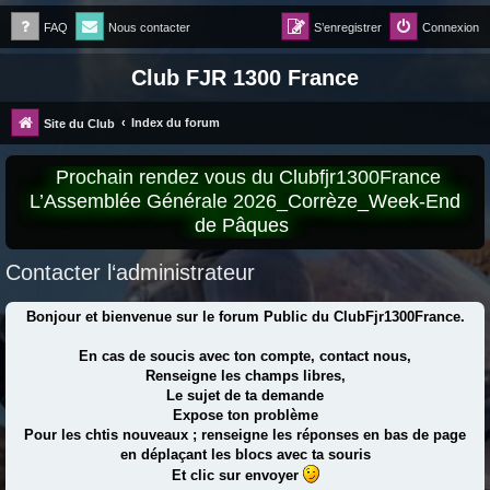
FAQ
Nous contacter
S’enregistrer
Connexion
Club FJR 1300 France
Index du forum
Site du Club
Prochain rendez vous du Clubfjr1300France
L’Assemblée Générale 2026_Corrèze_Week-End
de Pâques
Contacter l‘administrateur
Bonjour et bienvenue sur le forum Public du ClubFjr1300France.
En cas de soucis avec ton compte, contact nous,
Renseigne les champs libres,
Le sujet de ta demande
Expose ton problème
Pour les chtis nouveaux ; renseigne les réponses en bas de page
en déplaçant les blocs avec ta souris
Et clic sur envoyer