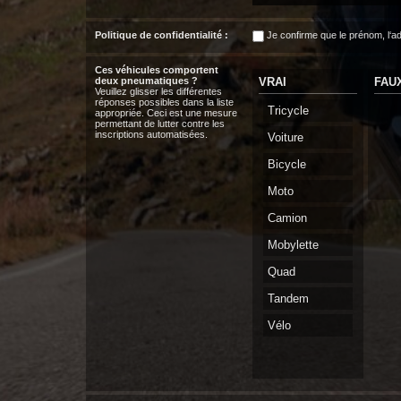
Politique de confidentialité :
Je confirme que le prénom, l‘a
Ces véhicules comportent
deux pneumatiques ?
VRAI
FAU
Veuillez glisser les différentes
réponses possibles dans la liste
Tricycle
appropriée. Ceci est une mesure
permettant de lutter contre les
inscriptions automatisées.
Voiture
Bicycle
Moto
Camion
Mobylette
Quad
Tandem
Vélo