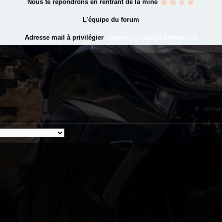
Nous te répondrons en rentrant de la mine
L’équipe du forum
Adresse mail à privilégier
lebureau@clubfjr1300france.fr