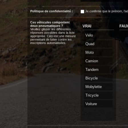
Politique de confidentialité :
Je confirme que le prénom, l‘a
Ces véhicules comportent
deux pneumatiques ?
VRAI
FAU
Veuillez glisser les différentes
réponses possibles dans la liste
Vélo
appropriée. Ceci est une mesure
permettant de lutter contre les
inscriptions automatisées.
Quad
Moto
Camion
Tandem
Bicycle
Mobylette
Tricycle
Voiture