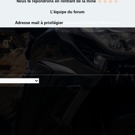
Nous te répondrons en rentrant de la mine
L’équipe du forum
Adresse mail à privilégier
lebureau@clubfjr1300france.fr