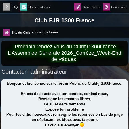
FAQ
Nous contacter
S’enregistrer
Connexion
Club FJR 1300 France
Index du forum
Site du Club
Prochain rendez vous du Clubfjr1300France
L’Assemblée Générale 2026_Corrèze_Week-End
de Pâques
Contacter l‘administrateur
Bonjour et bienvenue sur le forum Public du ClubFjr1300France.
En cas de soucis avec ton compte, contact nous,
Renseigne les champs libres,
Le sujet de ta demande
Expose ton problème
Pour les chtis nouveaux ; renseigne les réponses en bas de page
en déplaçant les blocs avec ta souris
Et clic sur envoyer