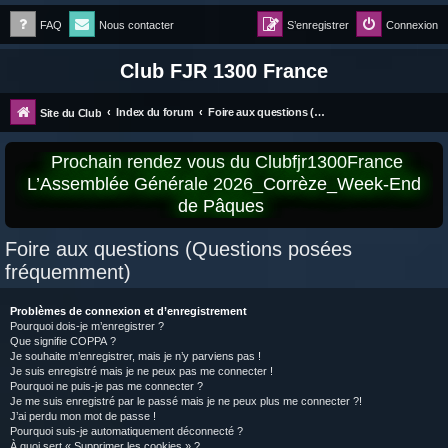
FAQ
Nous contacter
S’enregistrer
Connexion
Club FJR 1300 France
Index du forum
Foire aux questions (Questions posées fréquemment)
Site du Club
Prochain rendez vous du Clubfjr1300France
L’Assemblée Générale 2026_Corrèze_Week-End
de Pâques
Foire aux questions (Questions posées
fréquemment)
Problèmes de connexion et d’enregistrement
Pourquoi dois-je m’enregistrer ?
Que signifie COPPA ?
Je souhaite m’enregistrer, mais je n’y parviens pas !
Je suis enregistré mais je ne peux pas me connecter !
Pourquoi ne puis-je pas me connecter ?
Je me suis enregistré par le passé mais je ne peux plus me connecter ?!
J’ai perdu mon mot de passe !
Pourquoi suis-je automatiquement déconnecté ?
À quoi sert « Supprimer les cookies » ?