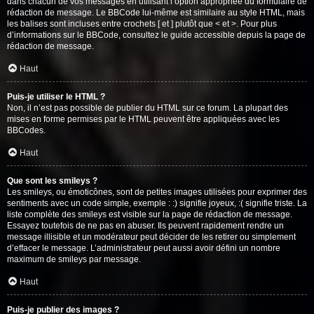
dans chacun de vos messages en utilisant l’option appropriée du formulaire de
rédaction de message. Le BBCode lui-même est similaire au style HTML, mais
les balises sont incluses entre crochets [ et ] plutôt que < et >. Pour plus
d’informations sur le BBCode, consultez le guide accessible depuis la page de
rédaction de message.
Haut
Puis-je utiliser le HTML ?
Non, il n’est pas possible de publier du HTML sur ce forum. La plupart des
mises en forme permises par le HTML peuvent être appliquées avec les
BBCodes.
Haut
Que sont les smileys ?
Les smileys, ou émoticônes, sont de petites images utilisées pour exprimer des
sentiments avec un code simple, exemple : :) signifie joyeux, :( signifie triste. La
liste complète des smileys est visible sur la page de rédaction de message.
Essayez toutefois de ne pas en abuser. Ils peuvent rapidement rendre un
message illisible et un modérateur peut décider de les retirer ou simplement
d’effacer le message. L’administrateur peut aussi avoir défini un nombre
maximum de smileys par message.
Haut
Puis-je publier des images ?