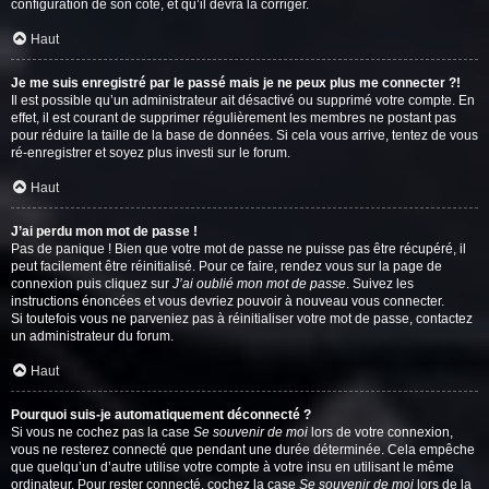
configuration de son côté, et qu’il devra la corriger.
Haut
Je me suis enregistré par le passé mais je ne peux plus me connecter ?!
Il est possible qu’un administrateur ait désactivé ou supprimé votre compte. En
effet, il est courant de supprimer régulièrement les membres ne postant pas
pour réduire la taille de la base de données. Si cela vous arrive, tentez de vous
ré-enregistrer et soyez plus investi sur le forum.
Haut
J’ai perdu mon mot de passe !
Pas de panique ! Bien que votre mot de passe ne puisse pas être récupéré, il
peut facilement être réinitialisé. Pour ce faire, rendez vous sur la page de
connexion puis cliquez sur
J’ai oublié mon mot de passe
. Suivez les
instructions énoncées et vous devriez pouvoir à nouveau vous connecter.
Si toutefois vous ne parveniez pas à réinitialiser votre mot de passe, contactez
un administrateur du forum.
Haut
Pourquoi suis-je automatiquement déconnecté ?
Si vous ne cochez pas la case
Se souvenir de moi
lors de votre connexion,
vous ne resterez connecté que pendant une durée déterminée. Cela empêche
que quelqu’un d’autre utilise votre compte à votre insu en utilisant le même
ordinateur. Pour rester connecté, cochez la case
Se souvenir de moi
lors de la