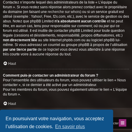
Contactez n’importe lequel des administrateurs de la liste « L’équipe du
forum ». Si vous restez sans réponse alors prenez contact avec le propriétaire
du domaine (en faisant une
recherche sur whois
) ou si un service gratuit est
utilisé (exemple : Yahoo!, Free, f2s.com, etc.), avec le service de gestion ou des
abus. Notez que phpBB Limited
n’a absolument aucun contrôle
et ne peut
être, en aucun cas, tenu pour responsable sur
comment
,
où
ou
par qui
ce
forum est utilisé. Il est inutile de contacter phpBB Limited pour toute question
légale (cessions et désistements, responsabilité, propos diffamatoires, etc.)
non directement liée
au site Internet phpbb.com ou au logiciel phpBB lui-
même. Si vous adressez un courriel au groupe phpBB à propos de l’utilisation
par une tierce partie
de ce logiciel vous devez vous attendre à une réponse
très courte voire à aucune réponse du tout.
Haut
Comment puis-je contacter un administrateur du forum ?
Pour l’ensemble des utilisateurs du forum, vous pouvez utiliser le lien « Nous
contacter », si ce dernier a été activé par un administrateur.
Pour les membres du forum, vous pouvez également utiliser le lien « L’équipe
du forum ».
Haut
En poursuivant votre navigation, vous acceptez
Index du forum
Site du Club
Nous contacter
l’utilisation de cookies.
En savoir plus