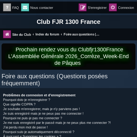
FAQ
Nous contacter
S’enregistrer
Connexion
Club FJR 1300 France
Index du forum
Foire aux questions (Questions posées fréquemment)
Site du Club
Prochain rendez vous du Clubfjr1300France
L’Assemblée Générale 2026_Corrèze_Week-End
de Pâques
Foire aux questions (Questions posées
fréquemment)
Problèmes de connexion et d’enregistrement
Pourquoi dois-je m’enregistrer ?
Que signifie COPPA ?
Je souhaite m’enregistrer, mais je n’y parviens pas !
Je suis enregistré mais je ne peux pas me connecter !
Pourquoi ne puis-je pas me connecter ?
Je me suis enregistré par le passé mais je ne peux plus me connecter ?!
J’ai perdu mon mot de passe !
Pourquoi suis-je automatiquement déconnecté ?
À quoi sert « Supprimer les cookies » ?