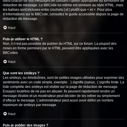
dans chacun de vos messages en utilisant l’option appropriée du formulaire de
rédaction de message. Le BBCode lui-même est similaire au style HTML, mais
les balises sont incluses entre crochets [ et ] plutôt que < et >. Pour plus
d’informations sur le BBCode, consultez le guide accessible depuis la page de
rédaction de message.
Haut
Puis-je utiliser le HTML ?
Non, il n’est pas possible de publier du HTML sur ce forum. La plupart des
mises en forme permises par le HTML peuvent être appliquées avec les
BBCodes.
Haut
Que sont les smileys ?
Les smileys, ou émoticônes, sont de petites images utilisées pour exprimer des
sentiments avec un code simple, exemple : :) signifie joyeux, :( signifie triste. La
liste complète des smileys est visible sur la page de rédaction de message.
Essayez toutefois de ne pas en abuser. Ils peuvent rapidement rendre un
message illisible et un modérateur peut décider de les retirer ou simplement
d’effacer le message. L’administrateur peut aussi avoir défini un nombre
maximum de smileys par message.
Haut
Puis-je publier des images ?