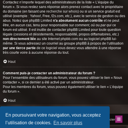
Contactez n’importe lequel des administrateurs de la liste « L’équipe du
forum ». Si vous restez sans réponse alors prenez contact avec le propriétaire
du domaine (en faisant une
recherche sur whois
) ou si un service gratuit est
utilisé (exemple : Yahoo!, Free, f2s.com, etc.), avec le service de gestion ou des
abus. Notez que phpBB Limited
n’a absolument aucun contrôle
et ne peut
être, en aucun cas, tenu pour responsable sur
comment
,
où
ou
par qui
ce
forum est utilisé. Il est inutile de contacter phpBB Limited pour toute question
légale (cessions et désistements, responsabilité, propos diffamatoires, etc.)
non directement liée
au site Internet phpbb.com ou au logiciel phpBB lui-
même. Si vous adressez un courriel au groupe phpBB à propos de l’utilisation
par une tierce partie
de ce logiciel vous devez vous attendre à une réponse
très courte voire à aucune réponse du tout.
Haut
Comment puis-je contacter un administrateur du forum ?
Pour l’ensemble des utilisateurs du forum, vous pouvez utiliser le lien « Nous
contacter », si ce dernier a été activé par un administrateur.
Pour les membres du forum, vous pouvez également utiliser le lien « L’équipe
du forum ».
Haut
En poursuivant votre navigation, vous acceptez
Index du forum
Site du Club
Nous contacter
l’utilisation de cookies.
En savoir plus