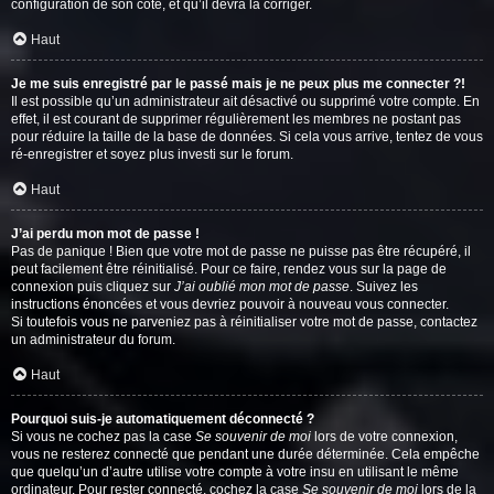
configuration de son côté, et qu’il devra la corriger.
Haut
Je me suis enregistré par le passé mais je ne peux plus me connecter ?!
Il est possible qu’un administrateur ait désactivé ou supprimé votre compte. En
effet, il est courant de supprimer régulièrement les membres ne postant pas
pour réduire la taille de la base de données. Si cela vous arrive, tentez de vous
ré-enregistrer et soyez plus investi sur le forum.
Haut
J’ai perdu mon mot de passe !
Pas de panique ! Bien que votre mot de passe ne puisse pas être récupéré, il
peut facilement être réinitialisé. Pour ce faire, rendez vous sur la page de
connexion puis cliquez sur
J’ai oublié mon mot de passe
. Suivez les
instructions énoncées et vous devriez pouvoir à nouveau vous connecter.
Si toutefois vous ne parveniez pas à réinitialiser votre mot de passe, contactez
un administrateur du forum.
Haut
Pourquoi suis-je automatiquement déconnecté ?
Si vous ne cochez pas la case
Se souvenir de moi
lors de votre connexion,
vous ne resterez connecté que pendant une durée déterminée. Cela empêche
que quelqu’un d’autre utilise votre compte à votre insu en utilisant le même
ordinateur. Pour rester connecté, cochez la case
Se souvenir de moi
lors de la