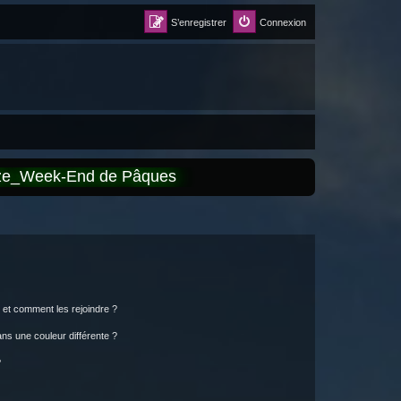
S’enregistrer
Connexion
èze_Week-End de Pâques
s et comment les rejoindre ?
s une couleur différente ?
?