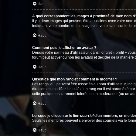
Haut
A quoi correspondent les images à proximité de mon nom d’u
Il y a deux images qui peuvent être associées avec votre nom d’
indiquant votre nombre de messages ou votre statut sur le fo
Haut
Comment puis-je afficher un avatar ?
Depuis votre panneau d’utilisateur, dans l’onglet « profil » vou
forum peut activer ou non les avatars et décider de la manière d
Haut
Qu’est-ce que mon rang et comment le modifier ?
Les rangs, qui peuvent être associés au nom d’utilisateur, ind
directement modifier l’intitulé d’un rang car il est paramétré p
cette pratique est rarement tolérée et un modérateur (ou un ad
Haut
Lorsque je clique sur le lien
courriel
d’un membre, on me de
Seuls les membres peuvent s’envoyer des courriels via le formulai
Haut