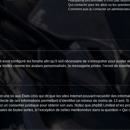
Pourquoi la fonctionnalité X n’est pas dispon
Qui contacter pour les abus ou les questio
Comment puis-je contacter un administrateu
t avoir configuré les forums afin qu’il soit nécessaire de s’enregistrer pour poster
x invités comme les avatars personnalisés, la messagerie privée, l’envoi de courri
t une loi aux États-Unis qui dit que les sites Internet pouvant recueillir des infor
ollecte de ces informations permettant d’identifier un mineur de moins de 13 ans. S
tez un conseiller juridique pour obtenir son avis. Notez que phpBB Limited et les pr
gales de toutes sortes, à l’exception de celles mentionnées dans la question « Qui