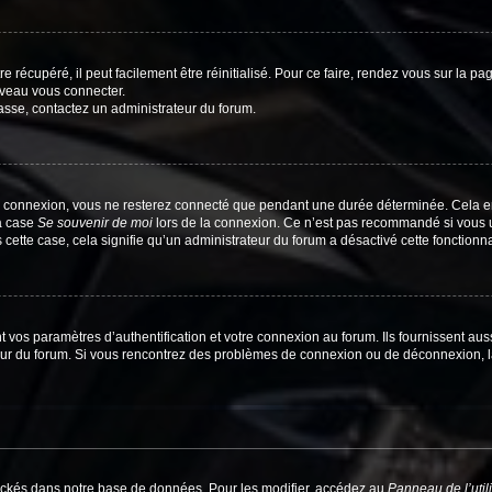
 récupéré, il peut facilement être réinitialisé. Pour ce faire, rendez vous sur la p
uveau vous connecter.
passe, contactez un administrateur du forum.
e connexion, vous ne resterez connecté que pendant une durée déterminée. Cela em
la case
Se souvenir de moi
lors de la connexion. Ce n’est pas recommandé si vous u
s cette case, cela signifie qu’un administrateur du forum a désactivé cette fonctionna
os paramètres d’authentification et votre connexion au forum. Ils fournissent aussi
teur du forum. Si vous rencontrez des problèmes de connexion ou de déconnexion, l
ockés dans notre base de données. Pour les modifier, accédez au
Panneau de l’util