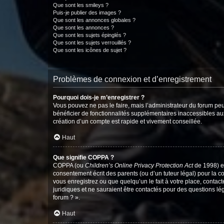
Que sont les smileys ?
Puis-je publier des images ?
Que sont les annonces globales ?
Que sont les annonces ?
Que sont les sujets épinglés ?
Que sont les sujets verrouillés ?
Que sont les icônes de sujet ?
Problèmes de connexion et d’enregistrement
Pourquoi dois-je m’enregistrer ?
Vous pouvez ne pas le faire, mais l’administrateur du forum peu
bénéficier de fonctionnalités supplémentaires inaccessibles au
création d’un compte est rapide et vivement conseillée.
Haut
Que signifie COPPA ?
COPPA (ou
Children’s Online Privacy Protection Act
de 1998) es
consentement écrit des parents (ou d’un tuteur légal) pour la c
vous enregistrez ou que quelqu’un le fait à votre place, contac
juridiques et ne sauraient être contactés pour des questions lé
forum ? ».
Haut