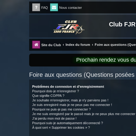
FAQ
Nous contacter
Club FJR
Index du forum
Foire aux questions (Qu
Site du Club
Prochain rendez vous 
Foire aux questions (Questions posée
Problèmes de connexion et d’enregistrement
Pourquoi dois-je m’enregistrer ?
Que signifie COPPA ?
Je souhaite m’enregistrer, mais je n’y parviens pas !
Je suis enregistré mais je ne peux pas me connecter !
Pourquoi ne puis-je pas me connecter ?
Je me suis enregistré par le passé mais je ne peux plus me connecter
J’ai perdu mon mot de passe !
Pourquoi suis-je automatiquement déconnecté ?
À quoi sert « Supprimer les cookies » ?