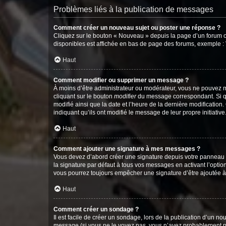
Problèmes liés à la publication de messages
Comment créer un nouveau sujet ou poster une réponse ?
Cliquez sur le bouton « Nouveau » depuis la page d’un forum ou
disponibles est affichée en bas de page des forums, exemple 
Haut
Comment modifier ou supprimer un message ?
À moins d’être administrateur ou modérateur, vous ne pouvez 
cliquant sur le bouton
modifier
du message correspondant. Si que
modifié ainsi que la date et l’heure de la dernière modificatio
indiquant qu’ils ont modifié le message de leur propre initiat
Haut
Comment ajouter une signature à mes messages ?
Vous devez d’abord créer une signature depuis votre panneau d
la signature par défaut à tous vos messages en activant l’option
vous pourrez toujours empêcher une signature d’être ajoutée
Haut
Comment créer un sondage ?
Il est facile de créer un sondage, lors de la publication d’un n
message (si vous ne le voyez pas, vous n’avez probablement pas