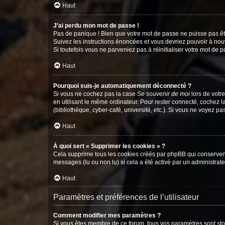
Haut
J’ai perdu mon mot de passe !
Pas de panique ! Bien que votre mot de passe ne puisse pas être
Suivez les instructions énoncées et vous devriez pouvoir à no
Si toutefois vous ne parveniez pas à réinitialiser votre mot de 
Haut
Pourquoi suis-je automatiquement déconnecté ?
Si vous ne cochez pas la case
Se souvenir de moi
lors de votr
en utilisant le même ordinateur. Pour rester connecté, cochez 
(bibliothèque, cyber-café, université, etc.). Si vous ne voyez pa
Haut
À quoi sert « Supprimer les cookies » ?
Cela supprime tous les cookies créés par phpBB qui conservent v
messages (lu ou non lu) si cela a été activé par un administra
Haut
Paramètres et préférences de l’utilisateur
Comment modifier mes paramètres ?
Si vous êtes membre de ce forum, tous vos paramètres sont st