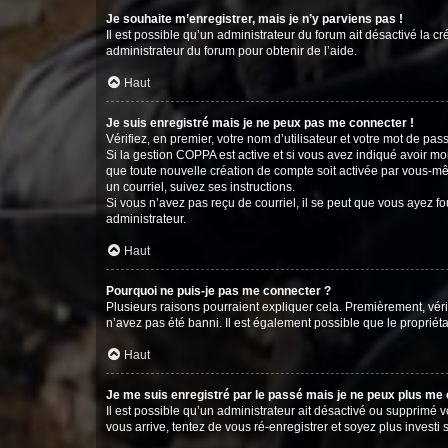
Je souhaite m’enregistrer, mais je n’y parviens pas !
Il est possible qu’un administrateur du forum ait désactivé la c
administrateur du forum pour obtenir de l’aide.
Haut
Je suis enregistré mais je ne peux pas me connecter !
Vérifiez, en premier, votre nom d’utilisateur et votre mot de passe.
Si la gestion COPPA est active et si vous avez indiqué avoir mo
que toute nouvelle création de compte soit activée par vous-mê
un courriel, suivez ses instructions.
Si vous n’avez pas reçu de courriel, il se peut que vous ayez fou
administrateur.
Haut
Pourquoi ne puis-je pas me connecter ?
Plusieurs raisons pourraient expliquer cela. Premièrement, vérif
n’avez pas été banni. Il est également possible que le propriétair
Haut
Je me suis enregistré par le passé mais je ne peux plus me
Il est possible qu’un administrateur ait désactivé ou supprimé 
vous arrive, tentez de vous ré-enregistrer et soyez plus investi s