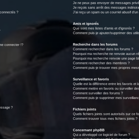
Je ne peux pas envoyer de messages privé
Je reçois sans arrêt des messages indésira
 connectés ?
J’ai reçu un spam ou un courriel abusif d’u
Amis et ignorés
Que sont mes listes d’amis et d’ignorés ?
?
Comment puis-je ajouter/supprimer des utilis
Recherche dans les forums
e connecter !?
Comment rechercher dans les forums ?
Pourquoi ma recherche ne renvoie aucun ré
Pourquoi ma recherche renvoie une page bl
Comment rechercher des membres ?
Comment puis-je trouver mes propres mess
Surveillance et favoris
Quelle est la différence entre les favoris et l
Comment mettre en favoris ou surveiller des
Comment surveiller des forums ?
Comment puis-je supprimer mes surveillanc
message ?
Fichiers joints
Quels fichiers joints sont autorisés sur ce f
Comment trouver tous mes fichiers joints ?
Concernant phpBB
Qui a développé ce logiciel de forum ?