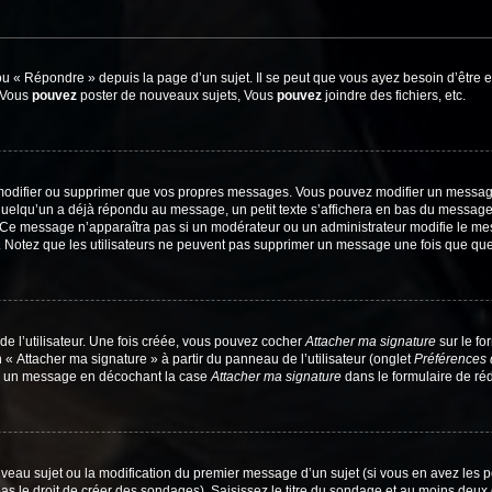
 « Répondre » depuis la page d’un sujet. Il se peut que vous ayez besoin d’être e
: Vous
pouvez
poster de nouveaux sujets, Vous
pouvez
joindre des fichiers, etc.
modifier ou supprimer que vos propres messages. Vous pouvez modifier un message
lqu’un a déjà répondu au message, un petit texte s’affichera en bas du message ind
n. Ce message n’apparaîtra pas si un modérateur ou un administrateur modifie le mes
ive. Notez que les utilisateurs ne peuvent pas supprimer un message une fois que qu
e l’utilisateur. Une fois créée, vous pouvez cocher
Attacher ma signature
sur le fo
 « Attacher ma signature » à partir du panneau de l’utilisateur (onglet
Préférences 
 à un message en décochant la case
Attacher ma signature
dans le formulaire de ré
ouveau sujet ou la modification du premier message d’un sujet (si vous en avez les p
 le droit de créer des sondages). Saisissez le titre du sondage et au moins deux o