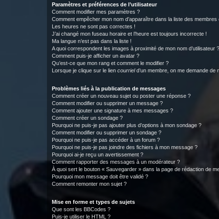
Paramètres et préférences de l’utilisateur
Comment modifier mes paramètres ?
Comment empêcher mon nom d’apparaître dans la liste des membres
Les heures ne sont pas correctes !
J’ai changé mon fuseau horaire et l’heure est toujours incorrecte !
Ma langue n’est pas dans la liste !
A quoi correspondent les images à proximité de mon nom d’utilisateur 
Comment puis-je afficher un avatar ?
Qu’est-ce que mon rang et comment le modifier ?
Lorsque je clique sur le lien
courriel
d’un membre, on me demande de m
Problèmes liés à la publication de messages
Comment créer un nouveau sujet ou poster une réponse ?
Comment modifier ou supprimer un message ?
Comment ajouter une signature à mes messages ?
Comment créer un sondage ?
Pourquoi ne puis-je pas ajouter plus d’options à mon sondage ?
Comment modifier ou supprimer un sondage ?
Pourquoi ne puis-je pas accéder à un forum ?
Pourquoi ne puis-je pas joindre des fichiers à mon message ?
Pourquoi ai-je reçu un avertissement ?
Comment rapporter des messages à un modérateur ?
À quoi sert le bouton « Sauvegarder » dans la page de rédaction de 
Pourquoi mon message doit être validé ?
Comment remonter mon sujet ?
Mise en forme et types de sujets
Que sont les BBCodes ?
Puis-je utiliser le HTML ?