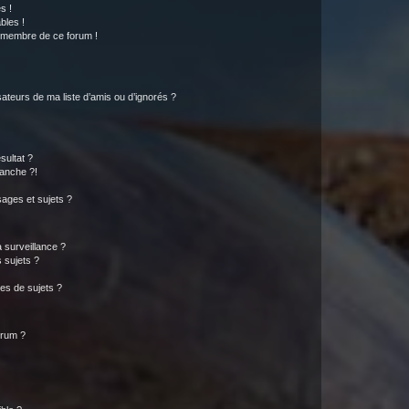
s !
bles !
n membre de ce forum !
ateurs de ma liste d’amis ou d’ignorés ?
sultat ?
anche ?!
ages et sujets ?
a surveillance ?
 sujets ?
es de sujets ?
orum ?