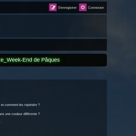
S’enregistrer
Connexion
èze_Week-End de Pâques
s et comment les rejoindre ?
s une couleur différente ?
?