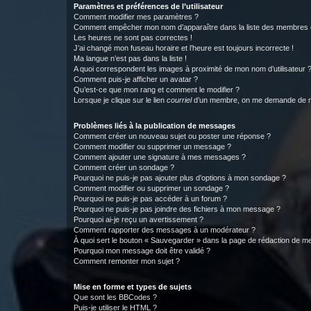
Paramètres et préférences de l’utilisateur
Comment modifier mes paramètres ?
Comment empêcher mon nom d’apparaître dans la liste des membres
Les heures ne sont pas correctes !
J’ai changé mon fuseau horaire et l’heure est toujours incorrecte !
Ma langue n’est pas dans la liste !
A quoi correspondent les images à proximité de mon nom d’utilisateur 
Comment puis-je afficher un avatar ?
Qu’est-ce que mon rang et comment le modifier ?
Lorsque je clique sur le lien
courriel
d’un membre, on me demande de m
Problèmes liés à la publication de messages
Comment créer un nouveau sujet ou poster une réponse ?
Comment modifier ou supprimer un message ?
Comment ajouter une signature à mes messages ?
Comment créer un sondage ?
Pourquoi ne puis-je pas ajouter plus d’options à mon sondage ?
Comment modifier ou supprimer un sondage ?
Pourquoi ne puis-je pas accéder à un forum ?
Pourquoi ne puis-je pas joindre des fichiers à mon message ?
Pourquoi ai-je reçu un avertissement ?
Comment rapporter des messages à un modérateur ?
À quoi sert le bouton « Sauvegarder » dans la page de rédaction de 
Pourquoi mon message doit être validé ?
Comment remonter mon sujet ?
Mise en forme et types de sujets
Que sont les BBCodes ?
Puis-je utiliser le HTML ?