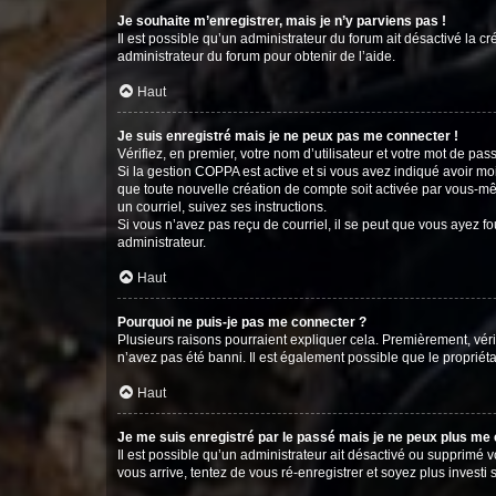
Je souhaite m’enregistrer, mais je n’y parviens pas !
Il est possible qu’un administrateur du forum ait désactivé la c
administrateur du forum pour obtenir de l’aide.
Haut
Je suis enregistré mais je ne peux pas me connecter !
Vérifiez, en premier, votre nom d’utilisateur et votre mot de passe.
Si la gestion COPPA est active et si vous avez indiqué avoir mo
que toute nouvelle création de compte soit activée par vous-mê
un courriel, suivez ses instructions.
Si vous n’avez pas reçu de courriel, il se peut que vous ayez fou
administrateur.
Haut
Pourquoi ne puis-je pas me connecter ?
Plusieurs raisons pourraient expliquer cela. Premièrement, vérif
n’avez pas été banni. Il est également possible que le propriétair
Haut
Je me suis enregistré par le passé mais je ne peux plus me
Il est possible qu’un administrateur ait désactivé ou supprimé 
vous arrive, tentez de vous ré-enregistrer et soyez plus investi s