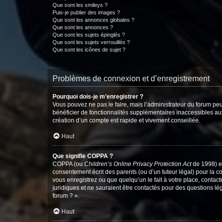
Que sont les smileys ?
Puis-je publier des images ?
Que sont les annonces globales ?
Que sont les annonces ?
Que sont les sujets épinglés ?
Que sont les sujets verrouillés ?
Que sont les icônes de sujet ?
Problèmes de connexion et d’enregistrement
Pourquoi dois-je m’enregistrer ?
Vous pouvez ne pas le faire, mais l’administrateur du forum peu
bénéficier de fonctionnalités supplémentaires inaccessibles au
création d’un compte est rapide et vivement conseillée.
Haut
Que signifie COPPA ?
COPPA (ou
Children’s Online Privacy Protection Act
de 1998) es
consentement écrit des parents (ou d’un tuteur légal) pour la c
vous enregistrez ou que quelqu’un le fait à votre place, contac
juridiques et ne sauraient être contactés pour des questions lé
forum ? ».
Haut