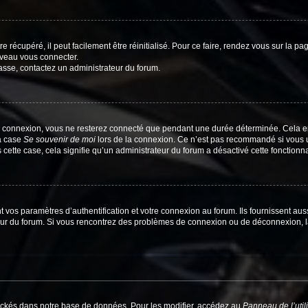
 récupéré, il peut facilement être réinitialisé. Pour ce faire, rendez vous sur la p
uveau vous connecter.
passe, contactez un administrateur du forum.
e connexion, vous ne resterez connecté que pendant une durée déterminée. Cela em
la case
Se souvenir de moi
lors de la connexion. Ce n’est pas recommandé si vous u
s cette case, cela signifie qu’un administrateur du forum a désactivé cette fonctionna
os paramètres d’authentification et votre connexion au forum. Ils fournissent aussi
teur du forum. Si vous rencontrez des problèmes de connexion ou de déconnexion, l
ockés dans notre base de données. Pour les modifier, accédez au
Panneau de l’util