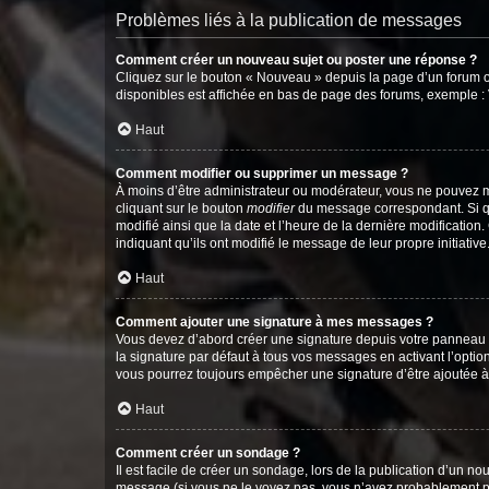
Problèmes liés à la publication de messages
Comment créer un nouveau sujet ou poster une réponse ?
Cliquez sur le bouton « Nouveau » depuis la page d’un forum ou
disponibles est affichée en bas de page des forums, exemple 
Haut
Comment modifier ou supprimer un message ?
À moins d’être administrateur ou modérateur, vous ne pouvez 
cliquant sur le bouton
modifier
du message correspondant. Si que
modifié ainsi que la date et l’heure de la dernière modificatio
indiquant qu’ils ont modifié le message de leur propre initiat
Haut
Comment ajouter une signature à mes messages ?
Vous devez d’abord créer une signature depuis votre panneau d
la signature par défaut à tous vos messages en activant l’option
vous pourrez toujours empêcher une signature d’être ajoutée
Haut
Comment créer un sondage ?
Il est facile de créer un sondage, lors de la publication d’un n
message (si vous ne le voyez pas, vous n’avez probablement pas