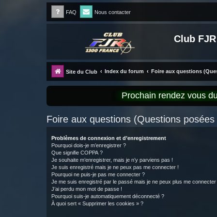
FAQ
Nous contacter
Club FJR
Index du forum
Foire aux questions (Qu
Site du Club
Prochain rendez vous 
Foire aux questions (Questions posée
Problèmes de connexion et d’enregistrement
Pourquoi dois-je m’enregistrer ?
Que signifie COPPA ?
Je souhaite m’enregistrer, mais je n’y parviens pas !
Je suis enregistré mais je ne peux pas me connecter !
Pourquoi ne puis-je pas me connecter ?
Je me suis enregistré par le passé mais je ne peux plus me connecter
J’ai perdu mon mot de passe !
Pourquoi suis-je automatiquement déconnecté ?
À quoi sert « Supprimer les cookies » ?