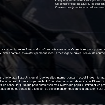
Pourquoi la fonctionnalité X n’est pas dispon
Qui contacter pour les abus ou les questio
Comment puis-je contacter un administrateu
t avoir configuré les forums afin qu’il soit nécessaire de s’enregistrer pour poster
x invités comme les avatars personnalisés, la messagerie privée, l’envoi de courri
t une loi aux États-Unis qui dit que les sites Internet pouvant recueillir des infor
ollecte de ces informations permettant d’identifier un mineur de moins de 13 ans. S
tez un conseiller juridique pour obtenir son avis. Notez que phpBB Limited et les pr
gales de toutes sortes, à l’exception de celles mentionnées dans la question « Qui