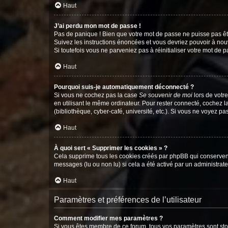
Haut
J’ai perdu mon mot de passe !
Pas de panique ! Bien que votre mot de passe ne puisse pas être
Suivez les instructions énoncées et vous devriez pouvoir à no
Si toutefois vous ne parveniez pas à réinitialiser votre mot de 
Haut
Pourquoi suis-je automatiquement déconnecté ?
Si vous ne cochez pas la case
Se souvenir de moi
lors de votr
en utilisant le même ordinateur. Pour rester connecté, cochez 
(bibliothèque, cyber-café, université, etc.). Si vous ne voyez pa
Haut
À quoi sert « Supprimer les cookies » ?
Cela supprime tous les cookies créés par phpBB qui conservent v
messages (lu ou non lu) si cela a été activé par un administra
Haut
Paramètres et préférences de l’utilisateur
Comment modifier mes paramètres ?
Si vous êtes membre de ce forum, tous vos paramètres sont st