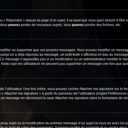
 « Répondre » depuis la page d’un sujet. Il se peut que vous ayez besoin d’être e
: Vous
pouvez
poster de nouveaux sujets, Vous
pouvez
joindre des fichiers, etc.
modifier ou supprimer que vos propres messages. Vous pouvez modifier un message
lqu’un a déjà répondu au message, un petit texte s’affichera en bas du message ind
n. Ce message n’apparaîtra pas si un modérateur ou un administrateur modifie le mes
ive. Notez que les utilisateurs ne peuvent pas supprimer un message une fois que qu
e l’utilisateur. Une fois créée, vous pouvez cocher
Attacher ma signature
sur le fo
 « Attacher ma signature » à partir du panneau de l’utilisateur (onglet
Préférences 
 à un message en décochant la case
Attacher ma signature
dans le formulaire de ré
ouveau sujet ou la modification du premier message d’un sujet (si vous en avez les p
 le droit de créer des sondages). Saisissez le titre du sondage et au moins deux o