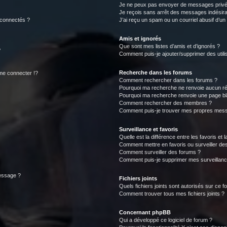
Je ne peux pas envoyer de messages privé
Je reçois sans arrêt des messages indésira
 connectés ?
J’ai reçu un spam ou un courriel abusif d’u
Amis et ignorés
Que sont mes listes d’amis et d’ignorés ?
?
Comment puis-je ajouter/supprimer des utilis
Recherche dans les forums
e connecter !?
Comment rechercher dans les forums ?
Pourquoi ma recherche ne renvoie aucun ré
Pourquoi ma recherche renvoie une page bl
Comment rechercher des membres ?
Comment puis-je trouver mes propres mess
Surveillance et favoris
Quelle est la différence entre les favoris et l
Comment mettre en favoris ou surveiller des
Comment surveiller des forums ?
Comment puis-je supprimer mes surveillanc
message ?
Fichiers joints
Quels fichiers joints sont autorisés sur ce f
Comment trouver tous mes fichiers joints ?
Concernant phpBB
Qui a développé ce logiciel de forum ?