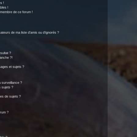
s !
bles !
n membre de ce forum !
ateurs de ma liste d’amis ou d’ignorés ?
sultat ?
anche ?!
ages et sujets ?
a surveillance ?
 sujets ?
es de sujets ?
orum ?