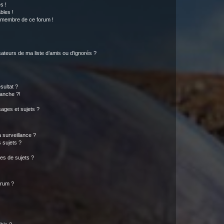
s !
bles !
n membre de ce forum !
ateurs de ma liste d’amis ou d’ignorés ?
sultat ?
anche ?!
ages et sujets ?
a surveillance ?
 sujets ?
es de sujets ?
orum ?