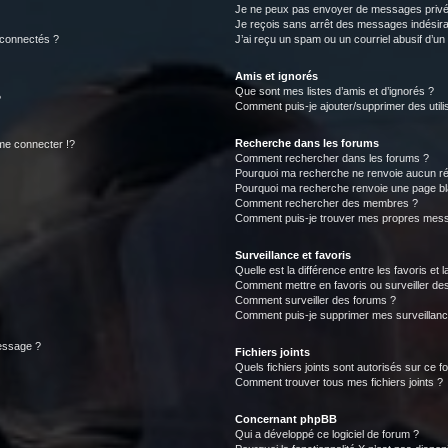
Je ne peux pas envoyer de messages privé
Je reçois sans arrêt des messages indésira
 connectés ?
J’ai reçu un spam ou un courriel abusif d’u
Amis et ignorés
Que sont mes listes d’amis et d’ignorés ?
?
Comment puis-je ajouter/supprimer des utilis
Recherche dans les forums
e connecter !?
Comment rechercher dans les forums ?
Pourquoi ma recherche ne renvoie aucun ré
Pourquoi ma recherche renvoie une page bl
Comment rechercher des membres ?
Comment puis-je trouver mes propres mess
Surveillance et favoris
Quelle est la différence entre les favoris et l
Comment mettre en favoris ou surveiller des
Comment surveiller des forums ?
Comment puis-je supprimer mes surveillanc
message ?
Fichiers joints
Quels fichiers joints sont autorisés sur ce f
Comment trouver tous mes fichiers joints ?
Concernant phpBB
Qui a développé ce logiciel de forum ?