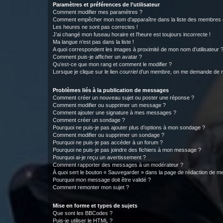
Paramètres et préférences de l’utilisateur
Comment modifier mes paramètres ?
Comment empêcher mon nom d’apparaître dans la liste des membres
Les heures ne sont pas correctes !
J’ai changé mon fuseau horaire et l’heure est toujours incorrecte !
Ma langue n’est pas dans la liste !
A quoi correspondent les images à proximité de mon nom d’utilisateur 
Comment puis-je afficher un avatar ?
Qu’est-ce que mon rang et comment le modifier ?
Lorsque je clique sur le lien
courriel
d’un membre, on me demande de m
Problèmes liés à la publication de messages
Comment créer un nouveau sujet ou poster une réponse ?
Comment modifier ou supprimer un message ?
Comment ajouter une signature à mes messages ?
Comment créer un sondage ?
Pourquoi ne puis-je pas ajouter plus d’options à mon sondage ?
Comment modifier ou supprimer un sondage ?
Pourquoi ne puis-je pas accéder à un forum ?
Pourquoi ne puis-je pas joindre des fichiers à mon message ?
Pourquoi ai-je reçu un avertissement ?
Comment rapporter des messages à un modérateur ?
À quoi sert le bouton « Sauvegarder » dans la page de rédaction de 
Pourquoi mon message doit être validé ?
Comment remonter mon sujet ?
Mise en forme et types de sujets
Que sont les BBCodes ?
Puis-je utiliser le HTML ?