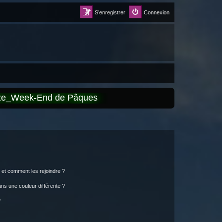
S’enregistrer
Connexion
èze_Week-End de Pâques
s et comment les rejoindre ?
s une couleur différente ?
?