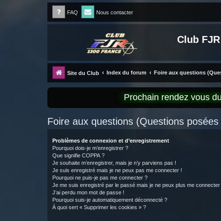
FAQ
Nous contacter
Club FJR
Index du forum
Foire aux questions (Qu
Site du Club
Prochain rendez vous 
Foire aux questions (Questions posée
Problèmes de connexion et d’enregistrement
Pourquoi dois-je m’enregistrer ?
Que signifie COPPA ?
Je souhaite m’enregistrer, mais je n’y parviens pas !
Je suis enregistré mais je ne peux pas me connecter !
Pourquoi ne puis-je pas me connecter ?
Je me suis enregistré par le passé mais je ne peux plus me connecter
J’ai perdu mon mot de passe !
Pourquoi suis-je automatiquement déconnecté ?
À quoi sert « Supprimer les cookies » ?