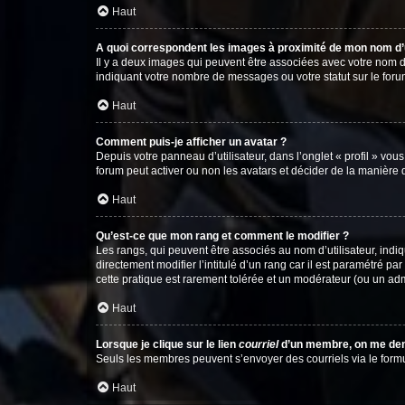
Haut
A quoi correspondent les images à proximité de mon nom d’u
Il y a deux images qui peuvent être associées avec votre nom d’
indiquant votre nombre de messages ou votre statut sur le fo
Haut
Comment puis-je afficher un avatar ?
Depuis votre panneau d’utilisateur, dans l’onglet « profil » vou
forum peut activer ou non les avatars et décider de la manière d
Haut
Qu’est-ce que mon rang et comment le modifier ?
Les rangs, qui peuvent être associés au nom d’utilisateur, ind
directement modifier l’intitulé d’un rang car il est paramétré p
cette pratique est rarement tolérée et un modérateur (ou un ad
Haut
Lorsque je clique sur le lien
courriel
d’un membre, on me de
Seuls les membres peuvent s’envoyer des courriels via le formulai
Haut