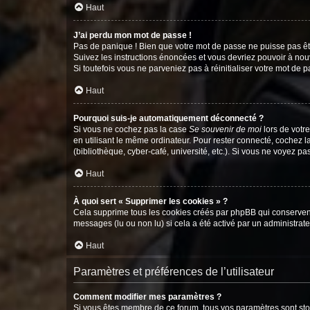
Haut
J’ai perdu mon mot de passe !
Pas de panique ! Bien que votre mot de passe ne puisse pas être
Suivez les instructions énoncées et vous devriez pouvoir à no
Si toutefois vous ne parveniez pas à réinitialiser votre mot de 
Haut
Pourquoi suis-je automatiquement déconnecté ?
Si vous ne cochez pas la case
Se souvenir de moi
lors de votr
en utilisant le même ordinateur. Pour rester connecté, cochez 
(bibliothèque, cyber-café, université, etc.). Si vous ne voyez pa
Haut
À quoi sert « Supprimer les cookies » ?
Cela supprime tous les cookies créés par phpBB qui conservent v
messages (lu ou non lu) si cela a été activé par un administra
Haut
Paramètres et préférences de l’utilisateur
Comment modifier mes paramètres ?
Si vous êtes membre de ce forum, tous vos paramètres sont st