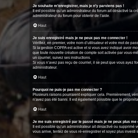
Je souhaite m’enregistrer, mais je n’y parviens pas !
Il est possible qu’un administrateur du forum ait désactivé la c
administrateur du forum pour obtenir de l’aide.
Haut
Je suis enregistré mais je ne peux pas me connecter !
Vérifiez, en premier, votre nom d’utilisateur et votre mot de passe.
Si la gestion COPPA est active et si vous avez indiqué avoir mo
que toute nouvelle création de compte soit activée par vous-mê
un courriel, suivez ses instructions.
Si vous n’avez pas reçu de courriel, il se peut que vous ayez fou
administrateur.
Haut
Pourquoi ne puis-je pas me connecter ?
Plusieurs raisons pourraient expliquer cela. Premièrement, vérif
n’avez pas été banni. Il est également possible que le propriétair
Haut
Je me suis enregistré par le passé mais je ne peux plus me
Il est possible qu’un administrateur ait désactivé ou supprimé 
vous arrive, tentez de vous ré-enregistrer et soyez plus investi s