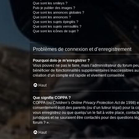
Que sont les smileys ?
Puis-je publier des images ?
Que sont les annonces globales ?
Que sont les annonces ?
Que sont les sujets épinglés ?
Que sont les sujets verrouillés ?
Que sont les icônes de sujet ?
Problèmes de connexion et d’enregistrement
Pourquoi dois-je m’enregistrer ?
Vous pouvez ne pas le faire, mais l’administrateur du forum peu
bénéficier de fonctionnalités supplémentaires inaccessibles au
création d’un compte est rapide et vivement conseillée.
Haut
Que signifie COPPA ?
COPPA (ou
Children’s Online Privacy Protection Act
de 1998) es
consentement écrit des parents (ou d’un tuteur légal) pour la c
vous enregistrez ou que quelqu’un le fait à votre place, contac
juridiques et ne sauraient être contactés pour des questions lé
forum ? ».
Haut