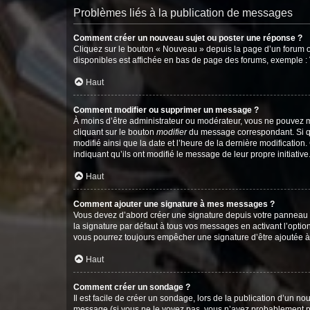
Problèmes liés à la publication de messages
Comment créer un nouveau sujet ou poster une réponse ?
Cliquez sur le bouton « Nouveau » depuis la page d’un forum ou
disponibles est affichée en bas de page des forums, exemple 
Haut
Comment modifier ou supprimer un message ?
À moins d’être administrateur ou modérateur, vous ne pouvez 
cliquant sur le bouton
modifier
du message correspondant. Si que
modifié ainsi que la date et l’heure de la dernière modificatio
indiquant qu’ils ont modifié le message de leur propre initiat
Haut
Comment ajouter une signature à mes messages ?
Vous devez d’abord créer une signature depuis votre panneau d
la signature par défaut à tous vos messages en activant l’option
vous pourrez toujours empêcher une signature d’être ajoutée
Haut
Comment créer un sondage ?
Il est facile de créer un sondage, lors de la publication d’un n
message (si vous ne le voyez pas, vous n’avez probablement pas