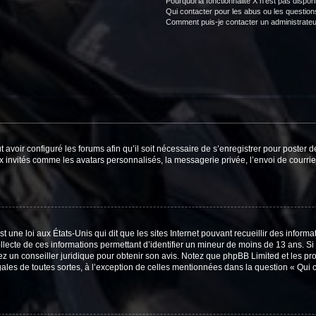
Pourquoi la fonctionnalité X n’est pas dispon
Qui contacter pour les abus ou les questio
Comment puis-je contacter un administrateu
t avoir configuré les forums afin qu’il soit nécessaire de s’enregistrer pour poster
x invités comme les avatars personnalisés, la messagerie privée, l’envoi de courri
t une loi aux États-Unis qui dit que les sites Internet pouvant recueillir des infor
ollecte de ces informations permettant d’identifier un mineur de moins de 13 ans. S
tez un conseiller juridique pour obtenir son avis. Notez que phpBB Limited et les pr
gales de toutes sortes, à l’exception de celles mentionnées dans la question « Qui