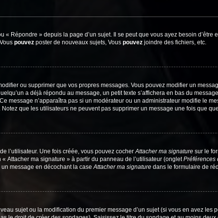
 « Répondre » depuis la page d’un sujet. Il se peut que vous ayez besoin d’être e
: Vous
pouvez
poster de nouveaux sujets, Vous
pouvez
joindre des fichiers, etc.
modifier ou supprimer que vos propres messages. Vous pouvez modifier un message
lqu’un a déjà répondu au message, un petit texte s’affichera en bas du message ind
n. Ce message n’apparaîtra pas si un modérateur ou un administrateur modifie le mes
ive. Notez que les utilisateurs ne peuvent pas supprimer un message une fois que qu
e l’utilisateur. Une fois créée, vous pouvez cocher
Attacher ma signature
sur le fo
 « Attacher ma signature » à partir du panneau de l’utilisateur (onglet
Préférences 
 à un message en décochant la case
Attacher ma signature
dans le formulaire de ré
ouveau sujet ou la modification du premier message d’un sujet (si vous en avez les p
 le droit de créer des sondages). Saisissez le titre du sondage et au moins deux o