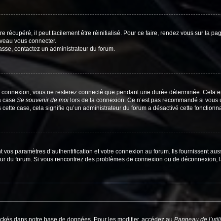
 récupéré, il peut facilement être réinitialisé. Pour ce faire, rendez vous sur la p
uveau vous connecter.
passe, contactez un administrateur du forum.
e connexion, vous ne resterez connecté que pendant une durée déterminée. Cela em
la case
Se souvenir de moi
lors de la connexion. Ce n’est pas recommandé si vous u
s cette case, cela signifie qu’un administrateur du forum a désactivé cette fonctionna
os paramètres d’authentification et votre connexion au forum. Ils fournissent aussi
teur du forum. Si vous rencontrez des problèmes de connexion ou de déconnexion, l
ockés dans notre base de données. Pour les modifier, accédez au
Panneau de l’util