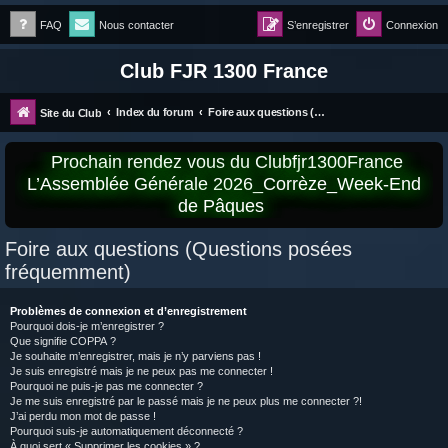
FAQ
Nous contacter
S’enregistrer
Connexion
Club FJR 1300 France
Index du forum
Foire aux questions (Questions posées fréquemment)
Site du Club
Prochain rendez vous du Clubfjr1300France
L’Assemblée Générale 2026_Corrèze_Week-End
de Pâques
Foire aux questions (Questions posées
fréquemment)
Problèmes de connexion et d’enregistrement
Pourquoi dois-je m’enregistrer ?
Que signifie COPPA ?
Je souhaite m’enregistrer, mais je n’y parviens pas !
Je suis enregistré mais je ne peux pas me connecter !
Pourquoi ne puis-je pas me connecter ?
Je me suis enregistré par le passé mais je ne peux plus me connecter ?!
J’ai perdu mon mot de passe !
Pourquoi suis-je automatiquement déconnecté ?
À quoi sert « Supprimer les cookies » ?