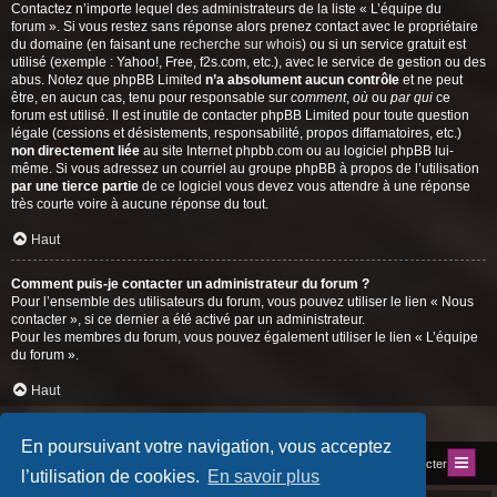
Contactez n’importe lequel des administrateurs de la liste « L’équipe du
forum ». Si vous restez sans réponse alors prenez contact avec le propriétaire
du domaine (en faisant une
recherche sur whois
) ou si un service gratuit est
utilisé (exemple : Yahoo!, Free, f2s.com, etc.), avec le service de gestion ou des
abus. Notez que phpBB Limited
n’a absolument aucun contrôle
et ne peut
être, en aucun cas, tenu pour responsable sur
comment
,
où
ou
par qui
ce
forum est utilisé. Il est inutile de contacter phpBB Limited pour toute question
légale (cessions et désistements, responsabilité, propos diffamatoires, etc.)
non directement liée
au site Internet phpbb.com ou au logiciel phpBB lui-
même. Si vous adressez un courriel au groupe phpBB à propos de l’utilisation
par une tierce partie
de ce logiciel vous devez vous attendre à une réponse
très courte voire à aucune réponse du tout.
Haut
Comment puis-je contacter un administrateur du forum ?
Pour l’ensemble des utilisateurs du forum, vous pouvez utiliser le lien « Nous
contacter », si ce dernier a été activé par un administrateur.
Pour les membres du forum, vous pouvez également utiliser le lien « L’équipe
du forum ».
Haut
En poursuivant votre navigation, vous acceptez
Index du forum
Site du Club
Nous contacter
l’utilisation de cookies.
En savoir plus