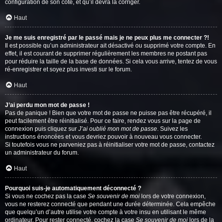
configuration de son côté, et qu’il devra la corriger.
Haut
Je me suis enregistré par le passé mais je ne peux plus me connecter ?!
Il est possible qu’un administrateur ait désactivé ou supprimé votre compte. En
effet, il est courant de supprimer régulièrement les membres ne postant pas
pour réduire la taille de la base de données. Si cela vous arrive, tentez de vous
ré-enregistrer et soyez plus investi sur le forum.
Haut
J’ai perdu mon mot de passe !
Pas de panique ! Bien que votre mot de passe ne puisse pas être récupéré, il
peut facilement être réinitialisé. Pour ce faire, rendez vous sur la page de
connexion puis cliquez sur
J’ai oublié mon mot de passe
. Suivez les
instructions énoncées et vous devriez pouvoir à nouveau vous connecter.
Si toutefois vous ne parveniez pas à réinitialiser votre mot de passe, contactez
un administrateur du forum.
Haut
Pourquoi suis-je automatiquement déconnecté ?
Si vous ne cochez pas la case
Se souvenir de moi
lors de votre connexion,
vous ne resterez connecté que pendant une durée déterminée. Cela empêche
que quelqu’un d’autre utilise votre compte à votre insu en utilisant le même
ordinateur. Pour rester connecté, cochez la case
Se souvenir de moi
lors de la