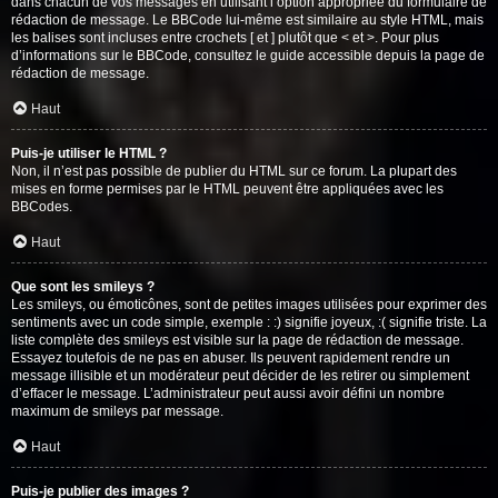
dans chacun de vos messages en utilisant l’option appropriée du formulaire de
rédaction de message. Le BBCode lui-même est similaire au style HTML, mais
les balises sont incluses entre crochets [ et ] plutôt que < et >. Pour plus
d’informations sur le BBCode, consultez le guide accessible depuis la page de
rédaction de message.
Haut
Puis-je utiliser le HTML ?
Non, il n’est pas possible de publier du HTML sur ce forum. La plupart des
mises en forme permises par le HTML peuvent être appliquées avec les
BBCodes.
Haut
Que sont les smileys ?
Les smileys, ou émoticônes, sont de petites images utilisées pour exprimer des
sentiments avec un code simple, exemple : :) signifie joyeux, :( signifie triste. La
liste complète des smileys est visible sur la page de rédaction de message.
Essayez toutefois de ne pas en abuser. Ils peuvent rapidement rendre un
message illisible et un modérateur peut décider de les retirer ou simplement
d’effacer le message. L’administrateur peut aussi avoir défini un nombre
maximum de smileys par message.
Haut
Puis-je publier des images ?