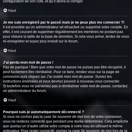
configuration de son côté, et qu’il devra la corriger.
Haut
Je me suis enregistré par le passé mais je ne peux plus me connecter ?!
Il est possible qu’un administrateur ait désactivé ou supprimé votre compte. En
effet, il est courant de supprimer régulièrement les membres ne postant pas
pour réduire la taille de la base de données. Si cela vous arrive, tentez de vous
ré-enregistrer et soyez plus investi sur le forum.
Haut
J’ai perdu mon mot de passe !
Pas de panique ! Bien que votre mot de passe ne puisse pas être récupéré, il
peut facilement être réinitialisé. Pour ce faire, rendez vous sur la page de
connexion puis cliquez sur
J’ai oublié mon mot de passe
. Suivez les
instructions énoncées et vous devriez pouvoir à nouveau vous connecter.
Si toutefois vous ne parveniez pas à réinitialiser votre mot de passe, contactez
un administrateur du forum.
Haut
Pourquoi suis-je automatiquement déconnecté ?
Si vous ne cochez pas la case
Se souvenir de moi
lors de votre connexion,
vous ne resterez connecté que pendant une durée déterminée. Cela empêche
que quelqu’un d’autre utilise votre compte à votre insu en utilisant le même
ordinateur. Pour rester connecté, cochez la case
Se souvenir de moi
lors de la