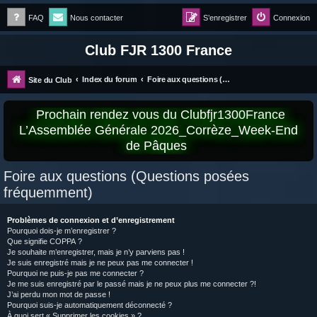
FAQ
Nous contacter
S’enregistrer
Connexion
Club FJR 1300 France
Index du forum
Foire aux questions (Questions posées fréquemment)
Site du Club
Prochain rendez vous du Clubfjr1300France
L’Assemblée Générale 2026_Corrèze_Week-End
de Pâques
Foire aux questions (Questions posées
fréquemment)
Problèmes de connexion et d’enregistrement
Pourquoi dois-je m’enregistrer ?
Que signifie COPPA ?
Je souhaite m’enregistrer, mais je n’y parviens pas !
Je suis enregistré mais je ne peux pas me connecter !
Pourquoi ne puis-je pas me connecter ?
Je me suis enregistré par le passé mais je ne peux plus me connecter ?!
J’ai perdu mon mot de passe !
Pourquoi suis-je automatiquement déconnecté ?
À quoi sert « Supprimer les cookies » ?