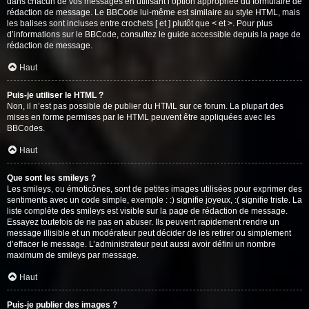
dans chacun de vos messages en utilisant l’option appropriée du formulaire de
rédaction de message. Le BBCode lui-même est similaire au style HTML, mais
les balises sont incluses entre crochets [ et ] plutôt que < et >. Pour plus
d’informations sur le BBCode, consultez le guide accessible depuis la page de
rédaction de message.
Haut
Puis-je utiliser le HTML ?
Non, il n’est pas possible de publier du HTML sur ce forum. La plupart des
mises en forme permises par le HTML peuvent être appliquées avec les
BBCodes.
Haut
Que sont les smileys ?
Les smileys, ou émoticônes, sont de petites images utilisées pour exprimer des
sentiments avec un code simple, exemple : :) signifie joyeux, :( signifie triste. La
liste complète des smileys est visible sur la page de rédaction de message.
Essayez toutefois de ne pas en abuser. Ils peuvent rapidement rendre un
message illisible et un modérateur peut décider de les retirer ou simplement
d’effacer le message. L’administrateur peut aussi avoir défini un nombre
maximum de smileys par message.
Haut
Puis-je publier des images ?