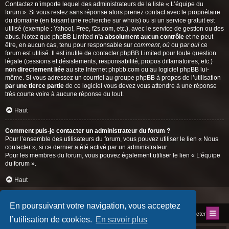
Contactez n’importe lequel des administrateurs de la liste « L’équipe du
forum ». Si vous restez sans réponse alors prenez contact avec le propriétaire
du domaine (en faisant une
recherche sur whois
) ou si un service gratuit est
utilisé (exemple : Yahoo!, Free, f2s.com, etc.), avec le service de gestion ou des
abus. Notez que phpBB Limited
n’a absolument aucun contrôle
et ne peut
être, en aucun cas, tenu pour responsable sur
comment
,
où
ou
par qui
ce
forum est utilisé. Il est inutile de contacter phpBB Limited pour toute question
légale (cessions et désistements, responsabilité, propos diffamatoires, etc.)
non directement liée
au site Internet phpbb.com ou au logiciel phpBB lui-
même. Si vous adressez un courriel au groupe phpBB à propos de l’utilisation
par une tierce partie
de ce logiciel vous devez vous attendre à une réponse
très courte voire à aucune réponse du tout.
Haut
Comment puis-je contacter un administrateur du forum ?
Pour l’ensemble des utilisateurs du forum, vous pouvez utiliser le lien « Nous
contacter », si ce dernier a été activé par un administrateur.
Pour les membres du forum, vous pouvez également utiliser le lien « L’équipe
du forum ».
Haut
En poursuivant votre navigation, vous acceptez
Index du forum
Site du Club
Nous contacter
l’utilisation de cookies.
En savoir plus