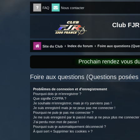
FAQ
Nous contacter
Club FJR
Index du forum
Foire aux questions (Qu
Site du Club
Prochain rendez vous 
Foire aux questions (Questions posée
Problèmes de connexion et d’enregistrement
Pourquoi dois-je m’enregistrer ?
Que signifie COPPA ?
Je souhaite m’enregistrer, mais je n’y parviens pas !
Je suis enregistré mais je ne peux pas me connecter !
Pourquoi ne puis-je pas me connecter ?
Je me suis enregistré par le passé mais je ne peux plus me connecter
J’ai perdu mon mot de passe !
Pourquoi suis-je automatiquement déconnecté ?
À quoi sert « Supprimer les cookies » ?