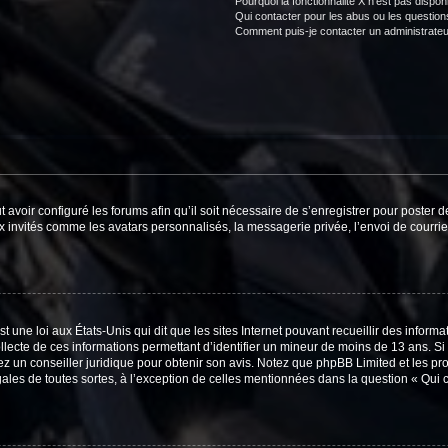
Pourquoi la fonctionnalité X n’est pas dispon
Qui contacter pour les abus ou les questio
Comment puis-je contacter un administrateu
t avoir configuré les forums afin qu’il soit nécessaire de s’enregistrer pour poster
x invités comme les avatars personnalisés, la messagerie privée, l’envoi de courri
t une loi aux États-Unis qui dit que les sites Internet pouvant recueillir des infor
ollecte de ces informations permettant d’identifier un mineur de moins de 13 ans. S
tez un conseiller juridique pour obtenir son avis. Notez que phpBB Limited et les pr
gales de toutes sortes, à l’exception de celles mentionnées dans la question « Qui