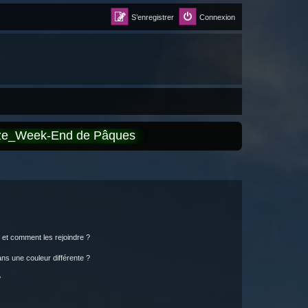
S’enregistrer
Connexion
èze_Week-End de Pâques
s et comment les rejoindre ?
s une couleur différente ?
?