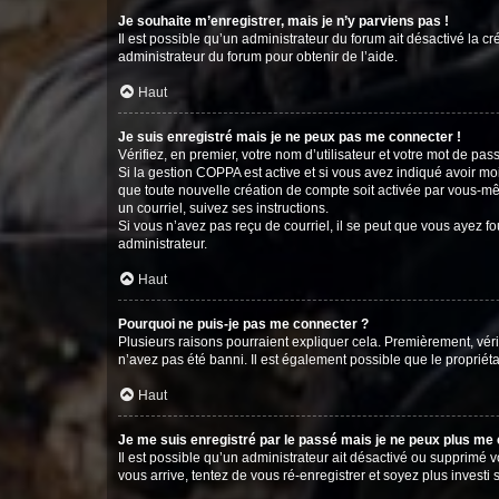
Je souhaite m’enregistrer, mais je n’y parviens pas !
Il est possible qu’un administrateur du forum ait désactivé la c
administrateur du forum pour obtenir de l’aide.
Haut
Je suis enregistré mais je ne peux pas me connecter !
Vérifiez, en premier, votre nom d’utilisateur et votre mot de passe.
Si la gestion COPPA est active et si vous avez indiqué avoir mo
que toute nouvelle création de compte soit activée par vous-mê
un courriel, suivez ses instructions.
Si vous n’avez pas reçu de courriel, il se peut que vous ayez fou
administrateur.
Haut
Pourquoi ne puis-je pas me connecter ?
Plusieurs raisons pourraient expliquer cela. Premièrement, vérif
n’avez pas été banni. Il est également possible que le propriétair
Haut
Je me suis enregistré par le passé mais je ne peux plus me
Il est possible qu’un administrateur ait désactivé ou supprimé 
vous arrive, tentez de vous ré-enregistrer et soyez plus investi s