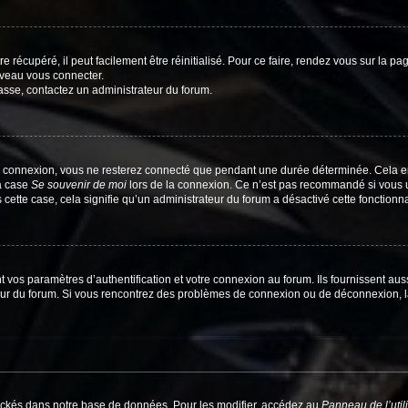
 récupéré, il peut facilement être réinitialisé. Pour ce faire, rendez vous sur la p
uveau vous connecter.
passe, contactez un administrateur du forum.
e connexion, vous ne resterez connecté que pendant une durée déterminée. Cela em
la case
Se souvenir de moi
lors de la connexion. Ce n’est pas recommandé si vous u
s cette case, cela signifie qu’un administrateur du forum a désactivé cette fonctionna
os paramètres d’authentification et votre connexion au forum. Ils fournissent aussi
teur du forum. Si vous rencontrez des problèmes de connexion ou de déconnexion, l
ockés dans notre base de données. Pour les modifier, accédez au
Panneau de l’util