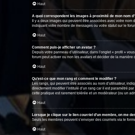
Haut
A quoi correspondent les images à proximité de mon nom d’u
Il y a deux images qui peuvent être associées avec votre nom d’
indiquant votre nombre de messages ou votre statut sur le fo
Haut
Comment puis-je afficher un avatar ?
Depuis votre panneau d’utilisateur, dans l’onglet « profil » vou
forum peut activer ou non les avatars et décider de la manière d
Haut
Qu’est-ce que mon rang et comment le modifier ?
Les rangs, qui peuvent être associés au nom d’utilisateur, ind
directement modifier l’intitulé d’un rang car il est paramétré p
cette pratique est rarement tolérée et un modérateur (ou un ad
Haut
Lorsque je clique sur le lien
courriel
d’un membre, on me de
Seuls les membres peuvent s’envoyer des courriels via le formulai
Haut