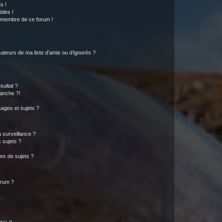
s !
bles !
n membre de ce forum !
ateurs de ma liste d’amis ou d’ignorés ?
sultat ?
anche ?!
ages et sujets ?
a surveillance ?
 sujets ?
es de sujets ?
orum ?