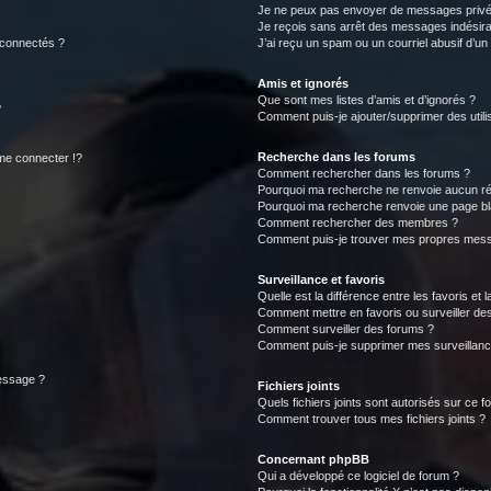
Je ne peux pas envoyer de messages privé
Je reçois sans arrêt des messages indésira
 connectés ?
J’ai reçu un spam ou un courriel abusif d’u
Amis et ignorés
Que sont mes listes d’amis et d’ignorés ?
?
Comment puis-je ajouter/supprimer des utilis
Recherche dans les forums
e connecter !?
Comment rechercher dans les forums ?
Pourquoi ma recherche ne renvoie aucun ré
Pourquoi ma recherche renvoie une page bl
Comment rechercher des membres ?
Comment puis-je trouver mes propres mess
Surveillance et favoris
Quelle est la différence entre les favoris et l
Comment mettre en favoris ou surveiller des
Comment surveiller des forums ?
Comment puis-je supprimer mes surveillanc
message ?
Fichiers joints
Quels fichiers joints sont autorisés sur ce f
Comment trouver tous mes fichiers joints ?
Concernant phpBB
Qui a développé ce logiciel de forum ?