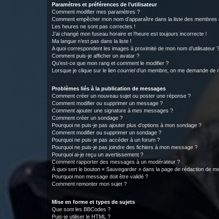
Paramètres et préférences de l’utilisateur
Comment modifier mes paramètres ?
Comment empêcher mon nom d’apparaître dans la liste des membres
Les heures ne sont pas correctes !
J’ai changé mon fuseau horaire et l’heure est toujours incorrecte !
Ma langue n’est pas dans la liste !
A quoi correspondent les images à proximité de mon nom d’utilisateur 
Comment puis-je afficher un avatar ?
Qu’est-ce que mon rang et comment le modifier ?
Lorsque je clique sur le lien
courriel
d’un membre, on me demande de m
Problèmes liés à la publication de messages
Comment créer un nouveau sujet ou poster une réponse ?
Comment modifier ou supprimer un message ?
Comment ajouter une signature à mes messages ?
Comment créer un sondage ?
Pourquoi ne puis-je pas ajouter plus d’options à mon sondage ?
Comment modifier ou supprimer un sondage ?
Pourquoi ne puis-je pas accéder à un forum ?
Pourquoi ne puis-je pas joindre des fichiers à mon message ?
Pourquoi ai-je reçu un avertissement ?
Comment rapporter des messages à un modérateur ?
À quoi sert le bouton « Sauvegarder » dans la page de rédaction de 
Pourquoi mon message doit être validé ?
Comment remonter mon sujet ?
Mise en forme et types de sujets
Que sont les BBCodes ?
Puis-je utiliser le HTML ?