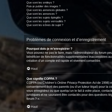
Que sont les smileys ?
Puis-je publier des images ?
Que sont les annonces globales ?
Que sont les annonces ?
Que sont les sujets épinglés ?
Que sont les sujets verrouillés ?
Que sont les icônes de sujet ?
Problèmes de connexion et d’enregistrement
Pourquoi dois-je m’enregistrer ?
Vous pouvez ne pas le faire, mais l’administrateur du forum peu
bénéficier de fonctionnalités supplémentaires inaccessibles au
création d’un compte est rapide et vivement conseillée.
Haut
Que signifie COPPA ?
COPPA (ou
Children’s Online Privacy Protection Act
de 1998) es
consentement écrit des parents (ou d’un tuteur légal) pour la c
vous enregistrez ou que quelqu’un le fait à votre place, contac
juridiques et ne sauraient être contactés pour des questions lé
forum ? ».
Haut