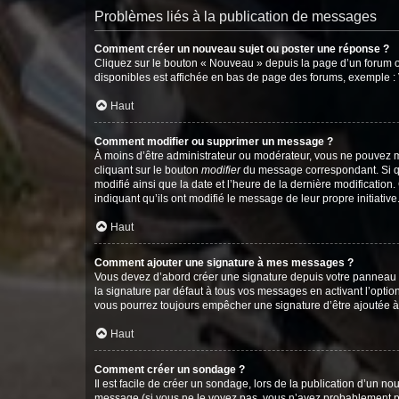
Problèmes liés à la publication de messages
Comment créer un nouveau sujet ou poster une réponse ?
Cliquez sur le bouton « Nouveau » depuis la page d’un forum ou
disponibles est affichée en bas de page des forums, exemple 
Haut
Comment modifier ou supprimer un message ?
À moins d’être administrateur ou modérateur, vous ne pouvez 
cliquant sur le bouton
modifier
du message correspondant. Si que
modifié ainsi que la date et l’heure de la dernière modificatio
indiquant qu’ils ont modifié le message de leur propre initiat
Haut
Comment ajouter une signature à mes messages ?
Vous devez d’abord créer une signature depuis votre panneau d
la signature par défaut à tous vos messages en activant l’option
vous pourrez toujours empêcher une signature d’être ajoutée
Haut
Comment créer un sondage ?
Il est facile de créer un sondage, lors de la publication d’un n
message (si vous ne le voyez pas, vous n’avez probablement pas