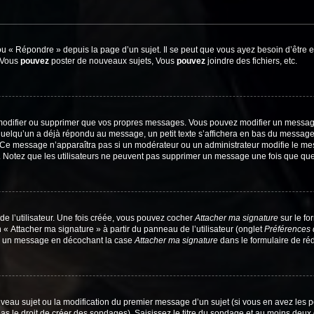
 « Répondre » depuis la page d’un sujet. Il se peut que vous ayez besoin d’être e
: Vous
pouvez
poster de nouveaux sujets, Vous
pouvez
joindre des fichiers, etc.
modifier ou supprimer que vos propres messages. Vous pouvez modifier un message
lqu’un a déjà répondu au message, un petit texte s’affichera en bas du message ind
n. Ce message n’apparaîtra pas si un modérateur ou un administrateur modifie le mes
ive. Notez que les utilisateurs ne peuvent pas supprimer un message une fois que qu
e l’utilisateur. Une fois créée, vous pouvez cocher
Attacher ma signature
sur le fo
 « Attacher ma signature » à partir du panneau de l’utilisateur (onglet
Préférences 
 à un message en décochant la case
Attacher ma signature
dans le formulaire de ré
ouveau sujet ou la modification du premier message d’un sujet (si vous en avez les p
 le droit de créer des sondages). Saisissez le titre du sondage et au moins deux o