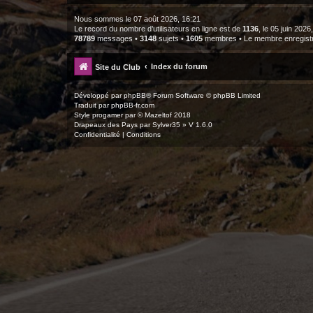
Nous sommes le 07 août 2026, 16:21
Le record du nombre d’utilisateurs en ligne est de
1136
, le 05 juin 2026
78789
messages •
3148
sujets •
1605
membres • Le membre enregistré
Index du forum
Site du Club
Développé par
phpBB
® Forum Software © phpBB Limited
Traduit par
phpBB-fr.com
Style
progamer
par ©
Mazeltof
2018
Drapeaux des Pays par Sylver35
» V 1.6.0
Confidentialité
|
Conditions