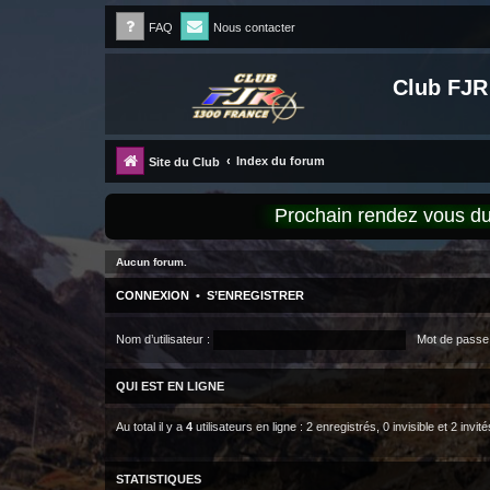
FAQ
Nous contacter
Club FJR
Index du forum
Site du Club
Prochain rendez vous 
Aucun forum.
CONNEXION
•
S’ENREGISTRER
Nom d’utilisateur :
Mot de passe 
QUI EST EN LIGNE
Au total il y a
4
utilisateurs en ligne : 2 enregistrés, 0 invisible et 2 inv
STATISTIQUES