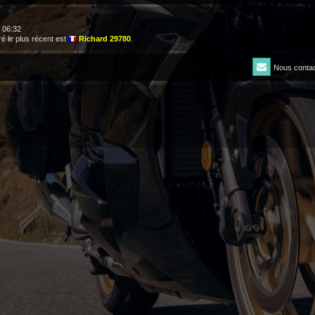
, 06:32
 le plus récent est
Richard 29780
.
Nous contac