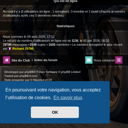
Qui est en ligne
Au total il y a
2
utilisateurs en ligne : 1 enregistré, 0 invisible et 1 invité (d’après le nombre
d’utilisateurs actifs ces 5 dernières minutes)
Statistiques
Nous sommes le 09 août 2026, 17:12
Le record du nombre d’utilisateurs en ligne est de
1136
, le 05 juin 2026, 06:32
78789
messages •
3148
sujets •
1605
membres • Le membre enregistré le plus récent
est
Richard 29780
.
Index du forum
Site du Club
Nous contacter
Développé par
phpBB
® Forum Software © phpBB Limited
Traduit par
phpBB-fr.com
Style
progamer
par ©
Mazeltof
2018
Drapeaux des Pays par Sylver35
» V 1.6.0
Confidentialité
|
Conditions
En poursuivant votre navigation, vous acceptez
l’utilisation de cookies.
En savoir plus
OK