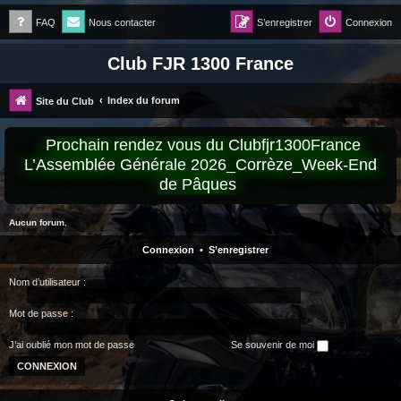
FAQ
Nous contacter
S’enregistrer
Connexion
Club FJR 1300 France
Index du forum
Site du Club
Prochain rendez vous du Clubfjr1300France
L’Assemblée Générale 2026_Corrèze_Week-End
de Pâques
Aucun forum.
Connexion
•
S’enregistrer
Nom d’utilisateur :
Mot de passe :
J’ai oublié mon mot de passe
Se souvenir de moi