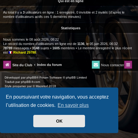
Qui est en ligne
Au total il y a
3
utilisateurs en ligne : 1 enregistré, 0 invisible et 2 invités (d’après le
nombre d’utilisateurs actifs ces 5 dernières minutes)
Statistiques
Nous sommes le 08 août 2026, 08:22
Le record du nombre d’utilisateurs en ligne est de
1136
, le 05 juin 2026, 06:32
78789
messages •
3148
sujets •
1605
membres • Le membre enregistré le plus récent
est
Richard 29780
.
Index du forum
Site du Club
Nous contacter
Développé par
phpBB
® Forum Software © phpBB Limited
Traduit par
phpBB-fr.com
Style
progamer
par ©
Mazeltof
2018
Drapeaux des Pays par Sylver35
» V 1.6.0
Confidentialité
|
Conditions
En poursuivant votre navigation, vous acceptez
l’utilisation de cookies.
En savoir plus
OK