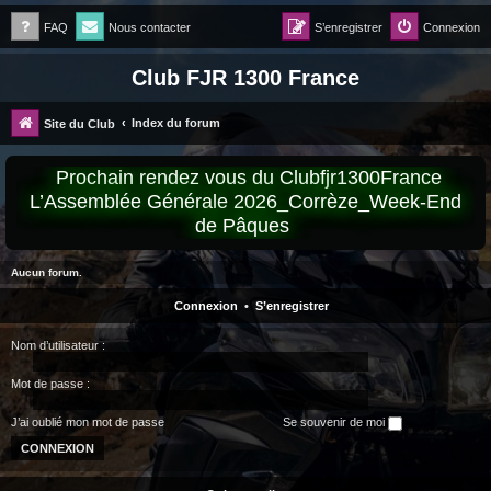
FAQ
Nous contacter
S’enregistrer
Connexion
Club FJR 1300 France
Index du forum
Site du Club
Prochain rendez vous du Clubfjr1300France
L’Assemblée Générale 2026_Corrèze_Week-End
de Pâques
Aucun forum.
Connexion
•
S’enregistrer
Nom d’utilisateur :
Mot de passe :
J’ai oublié mon mot de passe
Se souvenir de moi