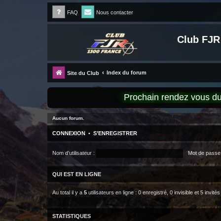
FAQ
Nous contacter
Club FJR
Index du forum
Site du Club
Prochain rendez vous 
Aucun forum.
CONNEXION
•
S’ENREGISTRER
Nom d’utilisateur :
Mot de passe 
QUI EST EN LIGNE
Au total il y a
5
utilisateurs en ligne : 0 enregistré, 0 invisible et 5 invit
STATISTIQUES