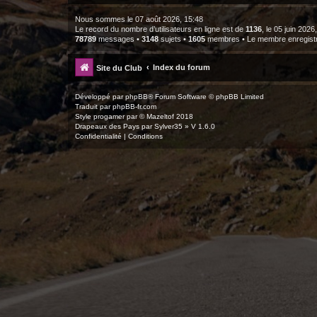
Nous sommes le 07 août 2026, 15:48
Le record du nombre d’utilisateurs en ligne est de
1136
, le 05 juin 2026
78789
messages •
3148
sujets •
1605
membres • Le membre enregistré
Index du forum
Site du Club
Développé par
phpBB
® Forum Software © phpBB Limited
Traduit par
phpBB-fr.com
Style
progamer
par ©
Mazeltof
2018
Drapeaux des Pays par Sylver35
» V 1.6.0
Confidentialité
|
Conditions