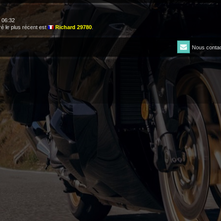
, 06:32
 le plus récent est
Richard 29780
.
Nous contac