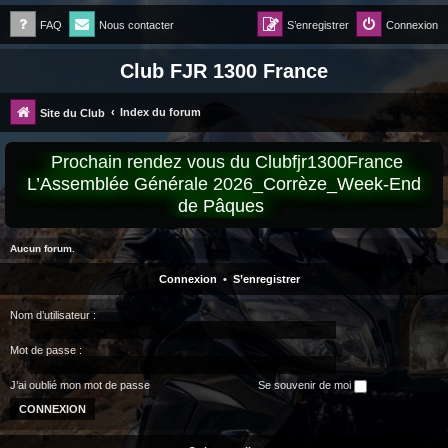
FAQ
Nous contacter
S’enregistrer
Connexion
Club FJR 1300 France
Index du forum
Site du Club
Prochain rendez vous du Clubfjr1300France
L’Assemblée Générale 2026_Corrèze_Week-End
de Pâques
Aucun forum.
Connexion
•
S’enregistrer
Nom d’utilisateur :
Mot de passe :
J’ai oublié mon mot de passe
Se souvenir de moi