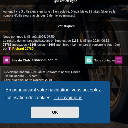
Qui est en ligne
Au total il y a
3
utilisateurs en ligne : 1 enregistré, 0 invisible et 2 invités (d’après le
nombre d’utilisateurs actifs ces 5 dernières minutes)
Statistiques
Nous sommes le 06 août 2026, 07:59
Le record du nombre d’utilisateurs en ligne est de
1136
, le 05 juin 2026, 06:32
78783
messages •
3148
sujets •
1605
membres • Le membre enregistré le plus récent
est
Richard 29780
.
Index du forum
Site du Club
Nous contacter
Développé par
phpBB
® Forum Software © phpBB Limited
Traduit par
phpBB-fr.com
Style
progamer
par ©
Mazeltof
2018
Drapeaux des Pays par Sylver35
» V 1.6.0
Confidentialité
|
Conditions
En poursuivant votre navigation, vous acceptez
l’utilisation de cookies.
En savoir plus
OK