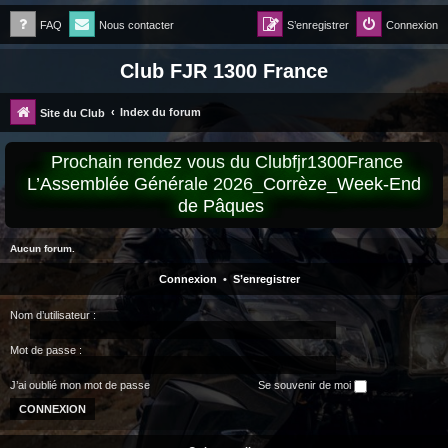
FAQ
Nous contacter
S’enregistrer
Connexion
Club FJR 1300 France
Index du forum
Site du Club
Prochain rendez vous du Clubfjr1300France
L’Assemblée Générale 2026_Corrèze_Week-End
de Pâques
Aucun forum.
Connexion
•
S’enregistrer
Nom d’utilisateur :
Mot de passe :
J’ai oublié mon mot de passe
Se souvenir de moi