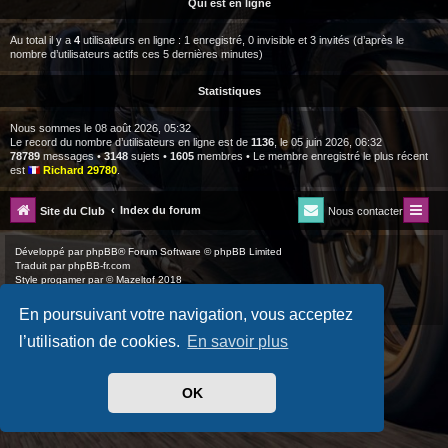
Qui est en ligne
Au total il y a
4
utilisateurs en ligne : 1 enregistré, 0 invisible et 3 invités (d’après le
nombre d’utilisateurs actifs ces 5 dernières minutes)
Statistiques
Nous sommes le 08 août 2026, 05:32
Le record du nombre d’utilisateurs en ligne est de
1136
, le 05 juin 2026, 06:32
78789
messages •
3148
sujets •
1605
membres • Le membre enregistré le plus récent
est
Richard 29780
.
Index du forum
Site du Club
Nous contacter
Développé par
phpBB
® Forum Software © phpBB Limited
Traduit par
phpBB-fr.com
Style
progamer
par ©
Mazeltof
2018
Drapeaux des Pays par Sylver35
» V 1.6.0
Confidentialité
|
Conditions
En poursuivant votre navigation, vous acceptez
l’utilisation de cookies.
En savoir plus
OK