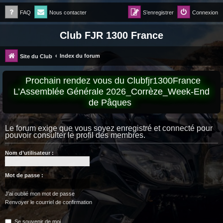
FAQ
Nous contacter
S’enregistrer
Connexion
Club FJR 1300 France
Index du forum
Site du Club
Prochain rendez vous du Clubfjr1300France
L’Assemblée Générale 2026_Corrèze_Week-End
de Pâques
Le forum exige que vous soyez enregistré et connecté pour
pouvoir consulter le profil des membres.
Nom d’utilisateur :
Mot de passe :
J’ai oublié mon mot de passe
Renvoyer le courriel de confirmation
Se souvenir de moi