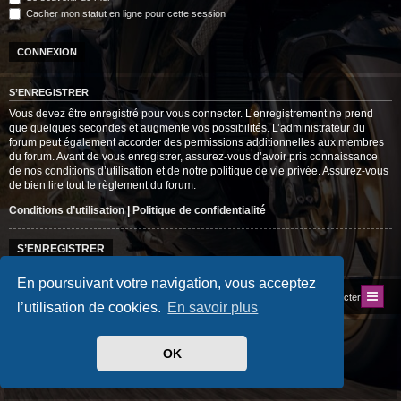
Cacher mon statut en ligne pour cette session
S’ENREGISTRER
Vous devez être enregistré pour vous connecter. L’enregistrement ne prend
que quelques secondes et augmente vos possibilités. L’administrateur du
forum peut également accorder des permissions additionnelles aux membres
du forum. Avant de vous enregistrer, assurez-vous d’avoir pris connaissance
de nos conditions d’utilisation et de notre politique de vie privée. Assurez-vous
de bien lire tout le règlement du forum.
Conditions d’utilisation
|
Politique de confidentialité
S’ENREGISTRER
En poursuivant votre navigation, vous acceptez
Index du forum
Site du Club
Nous contacter
l’utilisation de cookies.
En savoir plus
Développé par
phpBB
® Forum Software © phpBB Limited
Traduit par
phpBB-fr.com
OK
Style
progamer
par ©
Mazeltof
2018
Drapeaux des Pays par Sylver35
» V 1.6.0
Confidentialité
|
Conditions