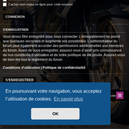
Cacher mon statut en ligne pour cette session
S’ENREGISTRER
Vous devez être enregistré pour vous connecter. L’enregistrement ne prend
que quelques secondes et augmente vos possibilités. L’administrateur du
forum peut également accorder des permissions additionnelles aux membres
du forum. Avant de vous enregistrer, assurez-vous d’avoir pris connaissance
de nos conditions d’utilisation et de notre politique de vie privée. Assurez-vous
de bien lire tout le règlement du forum.
Conditions d’utilisation
|
Politique de confidentialité
S’ENREGISTRER
En poursuivant votre navigation, vous acceptez
Index du forum
Site du Club
Nous contacter
l’utilisation de cookies.
En savoir plus
Développé par
phpBB
® Forum Software © phpBB Limited
Traduit par
phpBB-fr.com
OK
Style
progamer
par ©
Mazeltof
2018
Drapeaux des Pays par Sylver35
» V 1.6.0
Confidentialité
|
Conditions