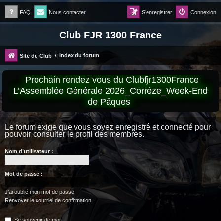
FAQ
Nous contacter
S’enregistrer
Connexion
Club FJR 1300 France
Index du forum
Site du Club
Prochain rendez vous du Clubfjr1300France
L’Assemblée Générale 2026_Corrèze_Week-End
de Pâques
Le forum exige que vous soyez enregistré et connecté pour
pouvoir consulter le profil des membres.
Nom d’utilisateur :
Mot de passe :
J’ai oublié mon mot de passe
Renvoyer le courriel de confirmation
Se souvenir de moi