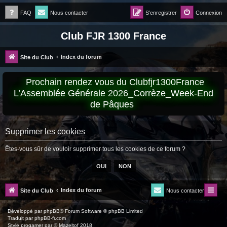
FAQ
Nous contacter
S’enregistrer
Connexion
Club FJR 1300 France
Index du forum
Site du Club
Prochain rendez vous du Clubfjr1300France
L’Assemblée Générale 2026_Corrèze_Week-End
de Pâques
Supprimer les cookies
Êtes-vous sûr de vouloir supprimer tous les cookies de ce forum ?
Index du forum
Site du Club
Nous contacter
Développé par
phpBB
® Forum Software © phpBB Limited
Traduit par
phpBB-fr.com
Style
progamer
par ©
Mazeltof
2018