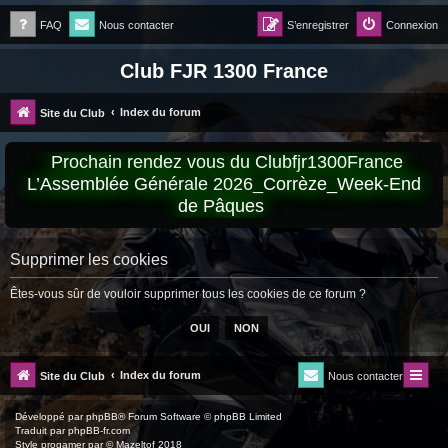
FAQ
Nous contacter
S’enregistrer
Connexion
Club FJR 1300 France
Index du forum
Site du Club
Prochain rendez vous du Clubfjr1300France
L’Assemblée Générale 2026_Corrèze_Week-End
de Pâques
Supprimer les cookies
Êtes-vous sûr de vouloir supprimer tous les cookies de ce forum ?
Index du forum
Site du Club
Nous contacter
Développé par
phpBB
® Forum Software © phpBB Limited
Traduit par
phpBB-fr.com
Style
progamer
par ©
Mazeltof
2018