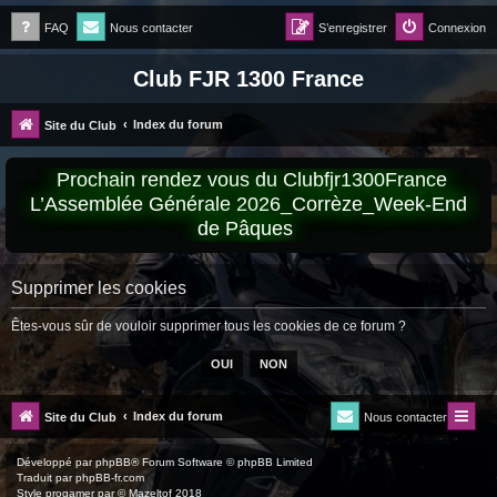
FAQ
Nous contacter
S’enregistrer
Connexion
Club FJR 1300 France
Index du forum
Site du Club
Prochain rendez vous du Clubfjr1300France
L’Assemblée Générale 2026_Corrèze_Week-End
de Pâques
Supprimer les cookies
Êtes-vous sûr de vouloir supprimer tous les cookies de ce forum ?
Index du forum
Site du Club
Nous contacter
Développé par
phpBB
® Forum Software © phpBB Limited
Traduit par
phpBB-fr.com
Style
progamer
par ©
Mazeltof
2018