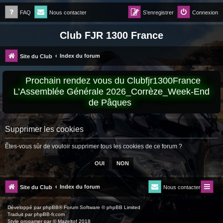
FAQ
Nous contacter
S’enregistrer
Connexion
Club FJR 1300 France
Index du forum
Site du Club
Prochain rendez vous du Clubfjr1300France
L’Assemblée Générale 2026_Corrèze_Week-End
de Pâques
Supprimer les cookies
Êtes-vous sûr de vouloir supprimer tous les cookies de ce forum ?
Index du forum
Site du Club
Nous contacter
Développé par
phpBB
® Forum Software © phpBB Limited
Traduit par
phpBB-fr.com
Style
progamer
par ©
Mazeltof
2018