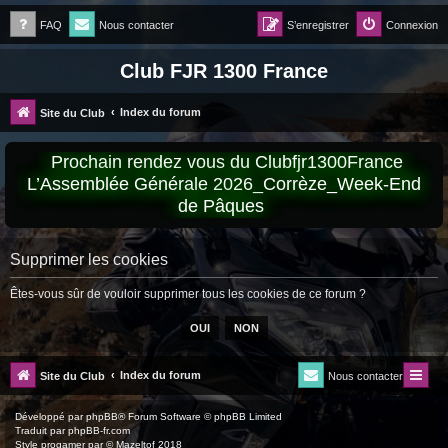
FAQ
Nous contacter
S’enregistrer
Connexion
Club FJR 1300 France
Index du forum
Site du Club
Prochain rendez vous du Clubfjr1300France
L’Assemblée Générale 2026_Corrèze_Week-End
de Pâques
Supprimer les cookies
Êtes-vous sûr de vouloir supprimer tous les cookies de ce forum ?
Index du forum
Site du Club
Nous contacter
Développé par
phpBB
® Forum Software © phpBB Limited
Traduit par
phpBB-fr.com
Style
progamer
par ©
Mazeltof
2018