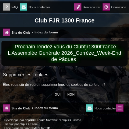
FAQ
Nous contacter
S’enregistrer
Connexion
Club FJR 1300 France
Index du forum
Site du Club
Prochain rendez vous du Clubfjr1300France
L’Assemblée Générale 2026_Corrèze_Week-End
de Pâques
Supprimer les cookies
Êtes-vous sûr de vouloir supprimer tous les cookies de ce forum ?
Index du forum
Site du Club
Nous contacter
Développé par
phpBB
® Forum Software © phpBB Limited
Traduit par
phpBB-fr.com
Style
progamer
par ©
Mazeltof
2018