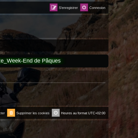
S’enregistrer
Connexion
èze_Week-End de Pâques
ter
Supprimer les cookies
Heures au format
UTC+02:00