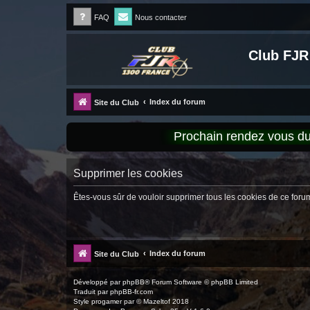
FAQ
Nous contacter
Club FJR
Index du forum
Site du Club
Prochain rendez vous 
Supprimer les cookies
Êtes-vous sûr de vouloir supprimer tous les cookies de ce foru
Index du forum
Site du Club
Développé par
phpBB
® Forum Software © phpBB Limited
Traduit par
phpBB-fr.com
Style
progamer
par ©
Mazeltof
2018