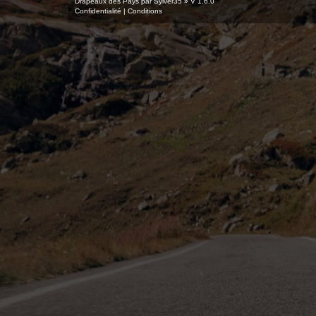
Drapeaux des Pays par Sylver35
» V 1.6.0
Confidentialité
|
Conditions