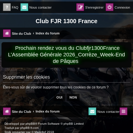
FAQ
Nous contacter
S’enregistrer
Connexion
Club FJR 1300 France
Index du forum
Site du Club
Prochain rendez vous du Clubfjr1300France
L’Assemblée Générale 2026_Corrèze_Week-End
de Pâques
Supprimer les cookies
Êtes-vous sûr de vouloir supprimer tous les cookies de ce forum ?
Index du forum
Site du Club
Nous contacter
Développé par
phpBB
® Forum Software © phpBB Limited
Traduit par
phpBB-fr.com
Style
progamer
par ©
Mazeltof
2018