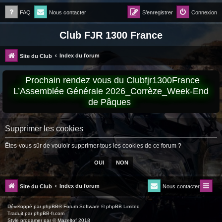
FAQ
Nous contacter
S’enregistrer
Connexion
Club FJR 1300 France
Index du forum
Site du Club
Prochain rendez vous du Clubfjr1300France
L’Assemblée Générale 2026_Corrèze_Week-End
de Pâques
Supprimer les cookies
Êtes-vous sûr de vouloir supprimer tous les cookies de ce forum ?
Index du forum
Site du Club
Nous contacter
Développé par
phpBB
® Forum Software © phpBB Limited
Traduit par
phpBB-fr.com
Style
progamer
par ©
Mazeltof
2018