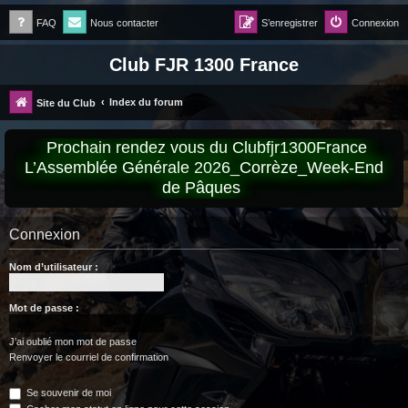
FAQ
Nous contacter
S’enregistrer
Connexion
Club FJR 1300 France
Index du forum
Site du Club
Prochain rendez vous du Clubfjr1300France
L’Assemblée Générale 2026_Corrèze_Week-End
de Pâques
Connexion
Nom d’utilisateur :
Mot de passe :
J’ai oublié mon mot de passe
Renvoyer le courriel de confirmation
Se souvenir de moi