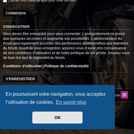
Cacher mon statut en ligne pour cette session
S’ENREGISTRER
Vous devez être enregistré pour vous connecter. L’enregistrement ne prend
que quelques secondes et augmente vos possibilités. L’administrateur du
forum peut également accorder des permissions additionnelles aux membres
du forum. Avant de vous enregistrer, assurez-vous d’avoir pris connaissance
de nos conditions d’utilisation et de notre politique de vie privée. Assurez-vous
de bien lire tout le règlement du forum.
Conditions d’utilisation
|
Politique de confidentialité
S’ENREGISTRER
En poursuivant votre navigation, vous acceptez
Index du forum
Site du Club
Nous contacter
l’utilisation de cookies.
En savoir plus
Développé par
phpBB
® Forum Software © phpBB Limited
Traduit par
phpBB-fr.com
Style
progamer
par ©
Mazeltof
2018
OK
Drapeaux des Pays par Sylver35
» V 1.6.0
Confidentialité
|
Conditions