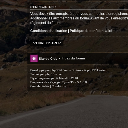
S’ENREGISTRER
Vous devez être enregistré pour vous connecter. L’enregistre
additionnelles aux membres du forum. Avant de vous enregistrer,
règlement du forum.
Conditions d’utilisation
|
Politique de confidentialité
S’ENREGISTRER
Index du forum
Site du Club
Développé par
phpBB
® Forum Software © phpBB Limited
Traduit par
phpBB-fr.com
Style
progamer
par ©
Mazeltof
2018
Drapeaux des Pays par Sylver35
» V 1.6.0
Confidentialité
|
Conditions