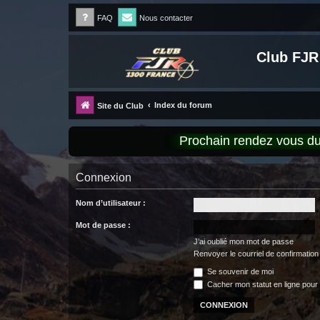
FAQ
Nous contacter
Club FJR
Index du forum
Site du Club
Prochain rendez vous 
Connexion
Nom d’utilisateur :
Mot de passe :
J’ai oublié mon mot de passe
Renvoyer le courriel de confirmation
Se souvenir de moi
Cacher mon statut en ligne pour 