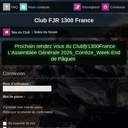
FAQ
Nous contacter
S’enregistrer
Connexion
Club FJR 1300 France
Index du forum
Site du Club
Prochain rendez vous du Clubfjr1300France
L’Assemblée Générale 2026_Corrèze_Week-End
de Pâques
Connexion
Nom d’utilisateur :
Mot de passe :
J’ai oublié mon mot de passe
Renvoyer le courriel de confirmation
Se souvenir de moi