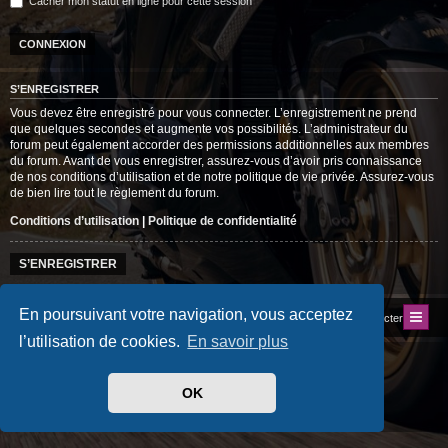
Cacher mon statut en ligne pour cette session
S’ENREGISTRER
Vous devez être enregistré pour vous connecter. L’enregistrement ne prend
que quelques secondes et augmente vos possibilités. L’administrateur du
forum peut également accorder des permissions additionnelles aux membres
du forum. Avant de vous enregistrer, assurez-vous d’avoir pris connaissance
de nos conditions d’utilisation et de notre politique de vie privée. Assurez-vous
de bien lire tout le règlement du forum.
Conditions d’utilisation
|
Politique de confidentialité
S’ENREGISTRER
En poursuivant votre navigation, vous acceptez
Index du forum
Site du Club
Nous contacter
l’utilisation de cookies.
En savoir plus
Développé par
phpBB
® Forum Software © phpBB Limited
Traduit par
phpBB-fr.com
Style
progamer
par ©
Mazeltof
2018
OK
Drapeaux des Pays par Sylver35
» V 1.6.0
Confidentialité
|
Conditions