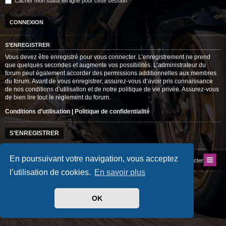
Cacher mon statut en ligne pour cette session
S’ENREGISTRER
Vous devez être enregistré pour vous connecter. L’enregistrement ne prend
que quelques secondes et augmente vos possibilités. L’administrateur du
forum peut également accorder des permissions additionnelles aux membres
du forum. Avant de vous enregistrer, assurez-vous d’avoir pris connaissance
de nos conditions d’utilisation et de notre politique de vie privée. Assurez-vous
de bien lire tout le règlement du forum.
Conditions d’utilisation
|
Politique de confidentialité
S’ENREGISTRER
En poursuivant votre navigation, vous acceptez
Index du forum
Site du Club
Nous contacter
l’utilisation de cookies.
En savoir plus
Développé par
phpBB
® Forum Software © phpBB Limited
Traduit par
phpBB-fr.com
Style
progamer
par ©
Mazeltof
2018
OK
Drapeaux des Pays par Sylver35
» V 1.6.0
Confidentialité
|
Conditions