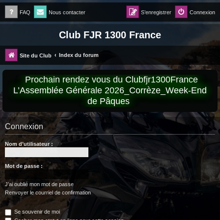
FAQ
Nous contacter
S’enregistrer
Connexion
Club FJR 1300 France
Index du forum
Site du Club
Prochain rendez vous du Clubfjr1300France
L’Assemblée Générale 2026_Corrèze_Week-End
de Pâques
Connexion
Nom d’utilisateur :
Mot de passe :
J’ai oublié mon mot de passe
Renvoyer le courriel de confirmation
Se souvenir de moi