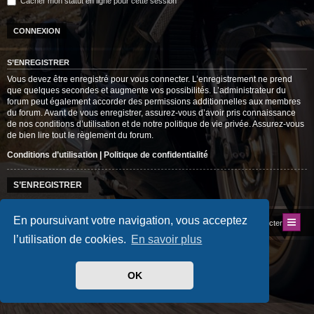
Cacher mon statut en ligne pour cette session
S’ENREGISTRER
Vous devez être enregistré pour vous connecter. L’enregistrement ne prend
que quelques secondes et augmente vos possibilités. L’administrateur du
forum peut également accorder des permissions additionnelles aux membres
du forum. Avant de vous enregistrer, assurez-vous d’avoir pris connaissance
de nos conditions d’utilisation et de notre politique de vie privée. Assurez-vous
de bien lire tout le règlement du forum.
Conditions d’utilisation
|
Politique de confidentialité
S’ENREGISTRER
En poursuivant votre navigation, vous acceptez
Index du forum
Site du Club
Nous contacter
l’utilisation de cookies.
En savoir plus
Développé par
phpBB
® Forum Software © phpBB Limited
Traduit par
phpBB-fr.com
Style
progamer
par ©
Mazeltof
2018
OK
Drapeaux des Pays par Sylver35
» V 1.6.0
Confidentialité
|
Conditions