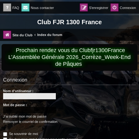
FAQ
Nous contacter
S’enregistrer
Connexion
Club FJR 1300 France
Index du forum
Site du Club
Prochain rendez vous du Clubfjr1300France
L’Assemblée Générale 2026_Corrèze_Week-End
de Pâques
Connexion
Nom d’utilisateur :
Mot de passe :
J’ai oublié mon mot de passe
Renvoyer le courriel de confirmation
Se souvenir de moi