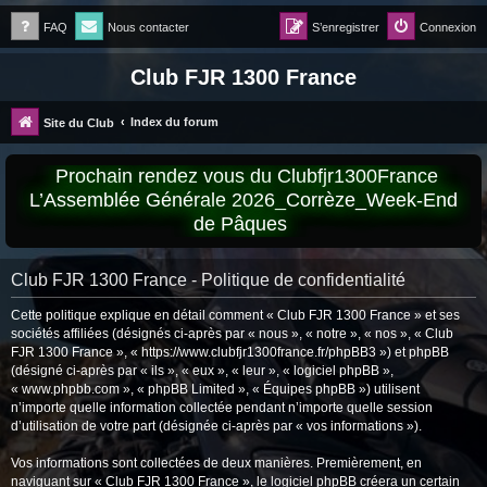
FAQ
Nous contacter
S’enregistrer
Connexion
Club FJR 1300 France
Index du forum
Site du Club
Prochain rendez vous du Clubfjr1300France
L’Assemblée Générale 2026_Corrèze_Week-End
de Pâques
Club FJR 1300 France - Politique de confidentialité
Cette politique explique en détail comment « Club FJR 1300 France » et ses
sociétés affiliées (désignés ci-après par « nous », « notre », « nos », « Club
FJR 1300 France », « https://www.clubfjr1300france.fr/phpBB3 ») et phpBB
(désigné ci-après par « ils », « eux », « leur », « logiciel phpBB »,
« www.phpbb.com », « phpBB Limited », « Équipes phpBB ») utilisent
n’importe quelle information collectée pendant n’importe quelle session
d’utilisation de votre part (désignée ci-après par « vos informations »).
Vos informations sont collectées de deux manières. Premièrement, en
naviguant sur « Club FJR 1300 France », le logiciel phpBB créera un certain