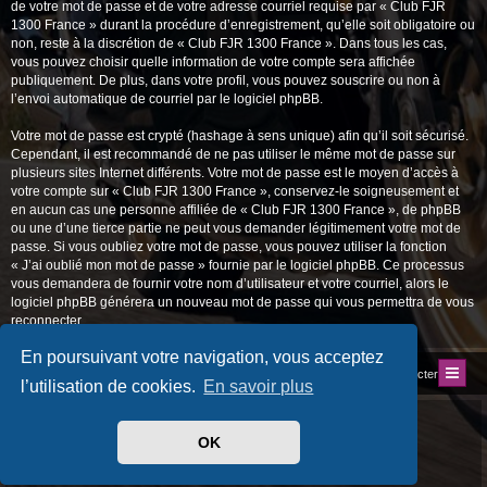
de votre mot de passe et de votre adresse courriel requise par « Club FJR
1300 France » durant la procédure d’enregistrement, qu’elle soit obligatoire ou
non, reste à la discrétion de « Club FJR 1300 France ». Dans tous les cas,
vous pouvez choisir quelle information de votre compte sera affichée
publiquement. De plus, dans votre profil, vous pouvez souscrire ou non à
l’envoi automatique de courriel par le logiciel phpBB.
Votre mot de passe est crypté (hashage à sens unique) afin qu’il soit sécurisé.
Cependant, il est recommandé de ne pas utiliser le même mot de passe sur
plusieurs sites Internet différents. Votre mot de passe est le moyen d’accès à
votre compte sur « Club FJR 1300 France », conservez-le soigneusement et
en aucun cas une personne affiliée de « Club FJR 1300 France », de phpBB
ou une d’une tierce partie ne peut vous demander légitimement votre mot de
passe. Si vous oubliez votre mot de passe, vous pouvez utiliser la fonction
« J’ai oublié mon mot de passe » fournie par le logiciel phpBB. Ce processus
vous demandera de fournir votre nom d’utilisateur et votre courriel, alors le
logiciel phpBB générera un nouveau mot de passe qui vous permettra de vous
reconnecter.
En poursuivant votre navigation, vous acceptez
Index du forum
Site du Club
Nous contacter
l’utilisation de cookies.
En savoir plus
Développé par
phpBB
® Forum Software © phpBB Limited
Traduit par
phpBB-fr.com
OK
Style
progamer
par ©
Mazeltof
2018
Drapeaux des Pays par Sylver35
» V 1.6.0
Confidentialité
|
Conditions