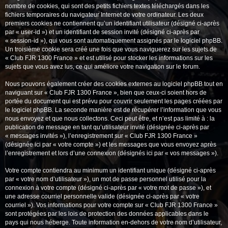
nombre de cookies, qui sont des petits fichiers textes téléchargés dans les
fichiers temporaires du navigateur Internet de votre ordinateur. Les deux
premiers cookies ne contiennent qu’un identifiant utilisateur (désigné ci-après
par « user-id ») et un identifiant de session invité (désigné ci-après par
« session-id »), qui vous sont automatiquement assignés par le logiciel phpBB.
Un troisième cookie sera créé une fois que vous naviguerez sur les sujets de
« Club FJR 1300 France » et est utilisé pour stocker les informations sur les
sujets que vous avez lus, ce qui améliore votre navigation sur le forum.
Nous pouvons également créer des cookies externes au logiciel phpBB tout en
naviguant sur « Club FJR 1300 France », bien que ceux-ci soient hors de
portée du document qui est prévu pour couvrir seulement les pages créées par
le logiciel phpBB. La seconde manière est de récupérer l’information que vous
nous envoyez et que nous collectons. Ceci peut être, et n’est pas limité à : la
publication de message en tant qu’utilisateur invité (désignée ci-après par
« messages invités »), l’enregistrement sur « Club FJR 1300 France »
(désignée ici par « votre compte ») et les messages que vous envoyez après
l’enregistrement et lors d’une connexion (désignés ici par « vos messages »).
Votre compte contiendra au minimum un identifiant unique (désigné ci-après
par « votre nom d’utilisateur »), un mot de passe personnel utilisé pour la
connexion à votre compte (désigné ci-après par « votre mot de passe »), et
une adresse courriel personnelle valide (désignée ci-après par « votre
courriel »). Vos informations pour votre compte sur « Club FJR 1300 France »
sont protégées par les lois de protection des données applicables dans le
pays qui nous héberge. Toute information en-dehors de votre nom d’utilisateur,