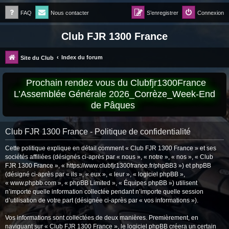
FAQ
Nous contacter
S’enregistrer
Connexion
Club FJR 1300 France
Index du forum
Site du Club
Prochain rendez vous du Clubfjr1300France
L’Assemblée Générale 2026_Corrèze_Week-End
de Pâques
Club FJR 1300 France - Politique de confidentialité
Cette politique explique en détail comment « Club FJR 1300 France » et ses
sociétés affiliées (désignés ci-après par « nous », « notre », « nos », « Club
FJR 1300 France », « https://www.clubfjr1300france.fr/phpBB3 ») et phpBB
(désigné ci-après par « ils », « eux », « leur », « logiciel phpBB »,
« www.phpbb.com », « phpBB Limited », « Équipes phpBB ») utilisent
n’importe quelle information collectée pendant n’importe quelle session
d’utilisation de votre part (désignée ci-après par « vos informations »).
Vos informations sont collectées de deux manières. Premièrement, en
naviguant sur « Club FJR 1300 France », le logiciel phpBB créera un certain