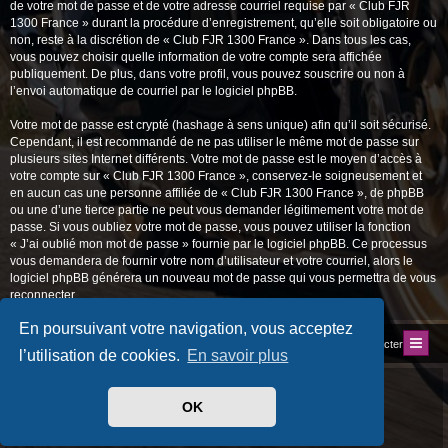
de votre mot de passe et de votre adresse courriel requise par « Club FJR
1300 France » durant la procédure d’enregistrement, qu’elle soit obligatoire ou
non, reste à la discrétion de « Club FJR 1300 France ». Dans tous les cas,
vous pouvez choisir quelle information de votre compte sera affichée
publiquement. De plus, dans votre profil, vous pouvez souscrire ou non à
l’envoi automatique de courriel par le logiciel phpBB.
Votre mot de passe est crypté (hashage à sens unique) afin qu’il soit sécurisé.
Cependant, il est recommandé de ne pas utiliser le même mot de passe sur
plusieurs sites Internet différents. Votre mot de passe est le moyen d’accès à
votre compte sur « Club FJR 1300 France », conservez-le soigneusement et
en aucun cas une personne affiliée de « Club FJR 1300 France », de phpBB
ou une d’une tierce partie ne peut vous demander légitimement votre mot de
passe. Si vous oubliez votre mot de passe, vous pouvez utiliser la fonction
« J’ai oublié mon mot de passe » fournie par le logiciel phpBB. Ce processus
vous demandera de fournir votre nom d’utilisateur et votre courriel, alors le
logiciel phpBB générera un nouveau mot de passe qui vous permettra de vous
reconnecter.
En poursuivant votre navigation, vous acceptez
Index du forum
Site du Club
Nous contacter
l’utilisation de cookies.
En savoir plus
Développé par
phpBB
® Forum Software © phpBB Limited
Traduit par
phpBB-fr.com
OK
Style
progamer
par ©
Mazeltof
2018
Drapeaux des Pays par Sylver35
» V 1.6.0
Confidentialité
|
Conditions