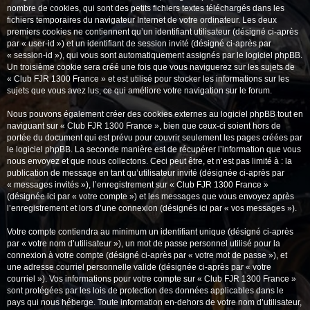
nombre de cookies, qui sont des petits fichiers textes téléchargés dans les
fichiers temporaires du navigateur Internet de votre ordinateur. Les deux
premiers cookies ne contiennent qu’un identifiant utilisateur (désigné ci-après
par « user-id ») et un identifiant de session invité (désigné ci-après par
« session-id »), qui vous sont automatiquement assignés par le logiciel phpBB.
Un troisième cookie sera créé une fois que vous naviguerez sur les sujets de
« Club FJR 1300 France » et est utilisé pour stocker les informations sur les
sujets que vous avez lus, ce qui améliore votre navigation sur le forum.
Nous pouvons également créer des cookies externes au logiciel phpBB tout en
naviguant sur « Club FJR 1300 France », bien que ceux-ci soient hors de
portée du document qui est prévu pour couvrir seulement les pages créées par
le logiciel phpBB. La seconde manière est de récupérer l’information que vous
nous envoyez et que nous collectons. Ceci peut être, et n’est pas limité à : la
publication de message en tant qu’utilisateur invité (désignée ci-après par
« messages invités »), l’enregistrement sur « Club FJR 1300 France »
(désignée ici par « votre compte ») et les messages que vous envoyez après
l’enregistrement et lors d’une connexion (désignés ici par « vos messages »).
Votre compte contiendra au minimum un identifiant unique (désigné ci-après
par « votre nom d’utilisateur »), un mot de passe personnel utilisé pour la
connexion à votre compte (désigné ci-après par « votre mot de passe »), et
une adresse courriel personnelle valide (désignée ci-après par « votre
courriel »). Vos informations pour votre compte sur « Club FJR 1300 France »
sont protégées par les lois de protection des données applicables dans le
pays qui nous héberge. Toute information en-dehors de votre nom d’utilisateur,