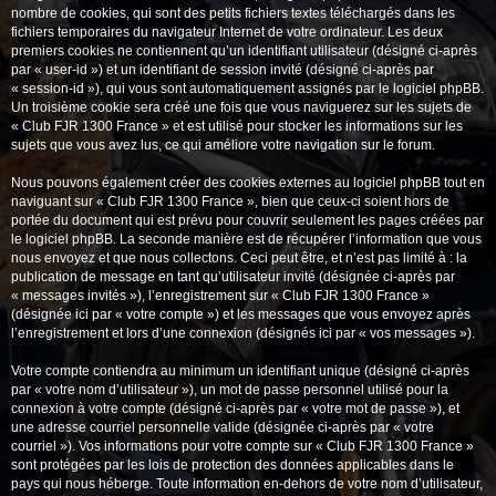
nombre de cookies, qui sont des petits fichiers textes téléchargés dans les
fichiers temporaires du navigateur Internet de votre ordinateur. Les deux
premiers cookies ne contiennent qu’un identifiant utilisateur (désigné ci-après
par « user-id ») et un identifiant de session invité (désigné ci-après par
« session-id »), qui vous sont automatiquement assignés par le logiciel phpBB.
Un troisième cookie sera créé une fois que vous naviguerez sur les sujets de
« Club FJR 1300 France » et est utilisé pour stocker les informations sur les
sujets que vous avez lus, ce qui améliore votre navigation sur le forum.
Nous pouvons également créer des cookies externes au logiciel phpBB tout en
naviguant sur « Club FJR 1300 France », bien que ceux-ci soient hors de
portée du document qui est prévu pour couvrir seulement les pages créées par
le logiciel phpBB. La seconde manière est de récupérer l’information que vous
nous envoyez et que nous collectons. Ceci peut être, et n’est pas limité à : la
publication de message en tant qu’utilisateur invité (désignée ci-après par
« messages invités »), l’enregistrement sur « Club FJR 1300 France »
(désignée ici par « votre compte ») et les messages que vous envoyez après
l’enregistrement et lors d’une connexion (désignés ici par « vos messages »).
Votre compte contiendra au minimum un identifiant unique (désigné ci-après
par « votre nom d’utilisateur »), un mot de passe personnel utilisé pour la
connexion à votre compte (désigné ci-après par « votre mot de passe »), et
une adresse courriel personnelle valide (désignée ci-après par « votre
courriel »). Vos informations pour votre compte sur « Club FJR 1300 France »
sont protégées par les lois de protection des données applicables dans le
pays qui nous héberge. Toute information en-dehors de votre nom d’utilisateur,