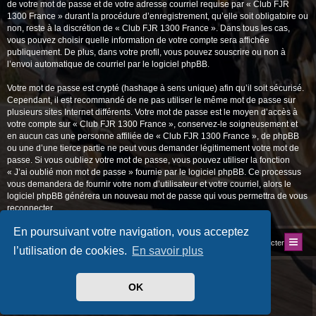
de votre mot de passe et de votre adresse courriel requise par « Club FJR
1300 France » durant la procédure d’enregistrement, qu’elle soit obligatoire ou
non, reste à la discrétion de « Club FJR 1300 France ». Dans tous les cas,
vous pouvez choisir quelle information de votre compte sera affichée
publiquement. De plus, dans votre profil, vous pouvez souscrire ou non à
l’envoi automatique de courriel par le logiciel phpBB.
Votre mot de passe est crypté (hashage à sens unique) afin qu’il soit sécurisé.
Cependant, il est recommandé de ne pas utiliser le même mot de passe sur
plusieurs sites Internet différents. Votre mot de passe est le moyen d’accès à
votre compte sur « Club FJR 1300 France », conservez-le soigneusement et
en aucun cas une personne affiliée de « Club FJR 1300 France », de phpBB
ou une d’une tierce partie ne peut vous demander légitimement votre mot de
passe. Si vous oubliez votre mot de passe, vous pouvez utiliser la fonction
« J’ai oublié mon mot de passe » fournie par le logiciel phpBB. Ce processus
vous demandera de fournir votre nom d’utilisateur et votre courriel, alors le
logiciel phpBB générera un nouveau mot de passe qui vous permettra de vous
reconnecter.
En poursuivant votre navigation, vous acceptez
Index du forum
Site du Club
Nous contacter
l’utilisation de cookies.
En savoir plus
Développé par
phpBB
® Forum Software © phpBB Limited
Traduit par
phpBB-fr.com
OK
Style
progamer
par ©
Mazeltof
2018
Drapeaux des Pays par Sylver35
» V 1.6.0
Confidentialité
|
Conditions