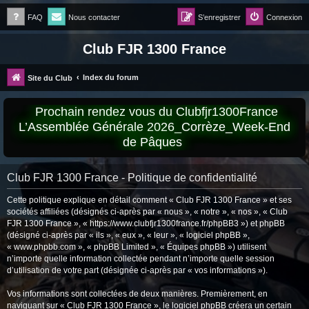
FAQ
Nous contacter
S’enregistrer
Connexion
Club FJR 1300 France
Index du forum
Site du Club
Prochain rendez vous du Clubfjr1300France
L’Assemblée Générale 2026_Corrèze_Week-End
de Pâques
Club FJR 1300 France - Politique de confidentialité
Cette politique explique en détail comment « Club FJR 1300 France » et ses
sociétés affiliées (désignés ci-après par « nous », « notre », « nos », « Club
FJR 1300 France », « https://www.clubfjr1300france.fr/phpBB3 ») et phpBB
(désigné ci-après par « ils », « eux », « leur », « logiciel phpBB »,
« www.phpbb.com », « phpBB Limited », « Équipes phpBB ») utilisent
n’importe quelle information collectée pendant n’importe quelle session
d’utilisation de votre part (désignée ci-après par « vos informations »).
Vos informations sont collectées de deux manières. Premièrement, en
naviguant sur « Club FJR 1300 France », le logiciel phpBB créera un certain