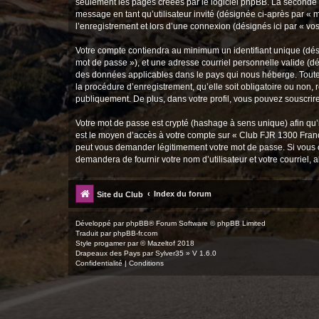
seulement les pages créées par le logiciel phpBB. La seconde ma
message en tant qu’utilisateur invité (désignée ci-après par «
l’enregistrement et lors d’une connexion (désignés ici par « v
Votre compte contiendra au minimum un identifiant unique (dési
mot de passe »), et une adresse courriel personnelle valide (dé
des données applicables dans le pays qui nous héberge. Toute 
la procédure d’enregistrement, qu’elle soit obligatoire ou non,
publiquement. De plus, dans votre profil, vous pouvez souscrire
Votre mot de passe est crypté (hashage à sens unique) afin qu’i
est le moyen d’accès à votre compte sur « Club FJR 1300 Fran
peut vous demander légitimement votre mot de passe. Si vous ou
demandera de fournir votre nom d’utilisateur et votre courriel
Index du forum
Site du Club
Développé par
phpBB
® Forum Software © phpBB Limited
Traduit par
phpBB-fr.com
Style
progamer
par ©
Mazeltof
2018
Drapeaux des Pays par Sylver35
» V 1.6.0
Confidentialité
|
Conditions