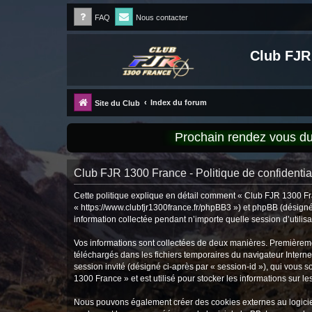
FAQ
Nous contacter
Club FJR
Index du forum
Site du Club
Prochain rendez vous 
Club FJR 1300 France - Politique de confidential
Cette politique explique en détail comment « Club FJR 1300 Fran
« https://www.clubfjr1300france.fr/phpBB3 ») et phpBB (désigné 
information collectée pendant n’importe quelle session d’utilisa
Vos informations sont collectées de deux manières. Premièremen
téléchargés dans les fichiers temporaires du navigateur Internet
session invité (désigné ci-après par « session-id »), qui vous
1300 France » et est utilisé pour stocker les informations sur le
Nous pouvons également créer des cookies externes au logiciel