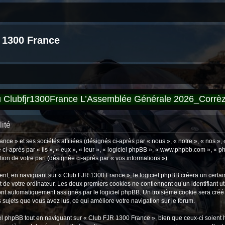
 1300 France
du Clubfjr1300France L’Assemblée Générale 2026_Corr
ité
ce » et ses sociétés affiliées (désignés ci-après par « nous », « notre », « nos »
ci-après par « ils », « eux », « leur », « logiciel phpBB », « www.phpbb.com », « p
tion de votre part (désignée ci-après par « vos informations »).
t, en naviguant sur « Club FJR 1300 France », le logiciel phpBB créera un certain 
 de votre ordinateur. Les deux premiers cookies ne contiennent qu’un identifiant util
 sont automatiquement assignés par le logiciel phpBB. Un troisième cookie sera créé
s sujets que vous avez lus, ce qui améliore votre navigation sur le forum.
 phpBB tout en naviguant sur « Club FJR 1300 France », bien que ceux-ci soient h