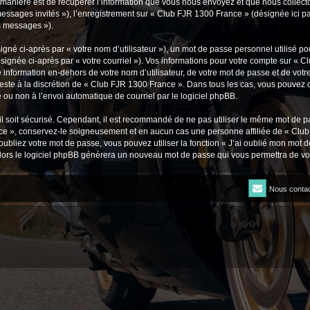
nière est de récupérer l’information que vous nous envoyez et que nous collectons. 
 messages invités »), l’enregistrement sur « Club FJR 1300 France » (désignée ici
os messages »).
gné ci-après par « votre nom d’utilisateur »), un mot de passe personnel utilisé po
signée ci-après par « votre courriel »). Vos informations pour votre compte sur « C
information en-dehors de votre nom d’utilisateur, de votre mot de passe et de votr
 reste à la discrétion de « Club FJR 1300 France ». Dans tous les cas, vous pouvez 
 ou non à l’envoi automatique de courriel par le logiciel phpBB.
l soit sécurisé. Cependant, il est recommandé de ne pas utiliser le même mot de pas
ce », conservez-le soigneusement et en aucun cas une personne affiliée de « Club
bliez votre mot de passe, vous pouvez utiliser la fonction « J’ai oublié mon mot d
, alors le logiciel phpBB générera un nouveau mot de passe qui vous permettra de v
Nous contac