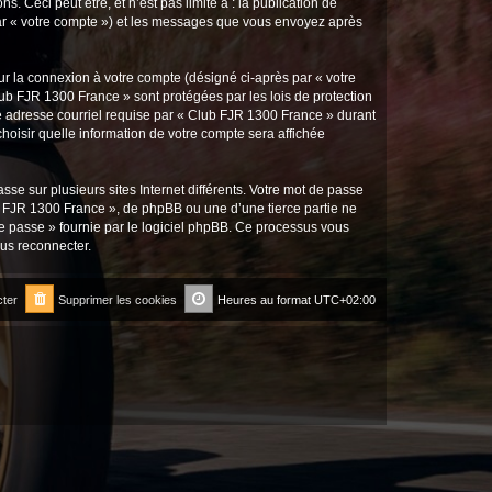
Ceci peut être, et n’est pas limité à : la publication de
 par « votre compte ») et les messages que vous envoyez après
ur la connexion à votre compte (désigné ci-après par « votre
lub FJR 1300 France » sont protégées par les lois de protection
e adresse courriel requise par « Club FJR 1300 France » durant
choisir quelle information de votre compte sera affichée
se sur plusieurs sites Internet différents. Votre mot de passe
 FJR 1300 France », de phpBB ou une d’une tierce partie ne
e passe » fournie par le logiciel phpBB. Ce processus vous
ous reconnecter.
ter
Supprimer les cookies
Heures au format
UTC+02:00