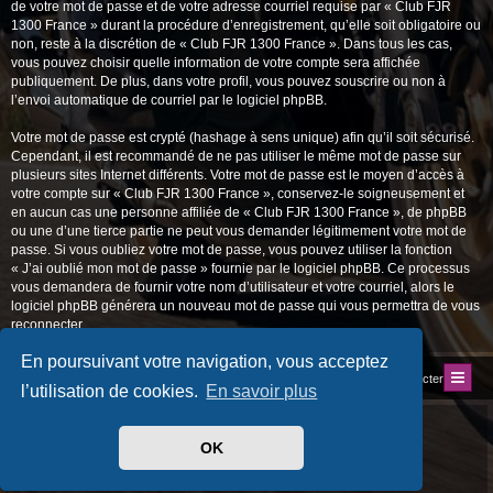
de votre mot de passe et de votre adresse courriel requise par « Club FJR
1300 France » durant la procédure d’enregistrement, qu’elle soit obligatoire ou
non, reste à la discrétion de « Club FJR 1300 France ». Dans tous les cas,
vous pouvez choisir quelle information de votre compte sera affichée
publiquement. De plus, dans votre profil, vous pouvez souscrire ou non à
l’envoi automatique de courriel par le logiciel phpBB.
Votre mot de passe est crypté (hashage à sens unique) afin qu’il soit sécurisé.
Cependant, il est recommandé de ne pas utiliser le même mot de passe sur
plusieurs sites Internet différents. Votre mot de passe est le moyen d’accès à
votre compte sur « Club FJR 1300 France », conservez-le soigneusement et
en aucun cas une personne affiliée de « Club FJR 1300 France », de phpBB
ou une d’une tierce partie ne peut vous demander légitimement votre mot de
passe. Si vous oubliez votre mot de passe, vous pouvez utiliser la fonction
« J’ai oublié mon mot de passe » fournie par le logiciel phpBB. Ce processus
vous demandera de fournir votre nom d’utilisateur et votre courriel, alors le
logiciel phpBB générera un nouveau mot de passe qui vous permettra de vous
reconnecter.
En poursuivant votre navigation, vous acceptez
Index du forum
Site du Club
Nous contacter
l’utilisation de cookies.
En savoir plus
Développé par
phpBB
® Forum Software © phpBB Limited
Traduit par
phpBB-fr.com
OK
Style
progamer
par ©
Mazeltof
2018
Drapeaux des Pays par Sylver35
» V 1.6.0
Confidentialité
|
Conditions