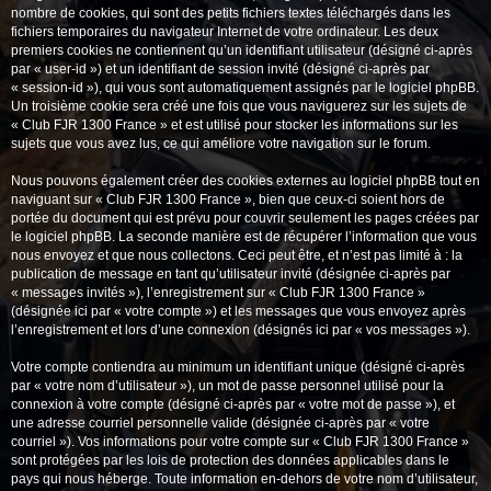
nombre de cookies, qui sont des petits fichiers textes téléchargés dans les
fichiers temporaires du navigateur Internet de votre ordinateur. Les deux
premiers cookies ne contiennent qu’un identifiant utilisateur (désigné ci-après
par « user-id ») et un identifiant de session invité (désigné ci-après par
« session-id »), qui vous sont automatiquement assignés par le logiciel phpBB.
Un troisième cookie sera créé une fois que vous naviguerez sur les sujets de
« Club FJR 1300 France » et est utilisé pour stocker les informations sur les
sujets que vous avez lus, ce qui améliore votre navigation sur le forum.
Nous pouvons également créer des cookies externes au logiciel phpBB tout en
naviguant sur « Club FJR 1300 France », bien que ceux-ci soient hors de
portée du document qui est prévu pour couvrir seulement les pages créées par
le logiciel phpBB. La seconde manière est de récupérer l’information que vous
nous envoyez et que nous collectons. Ceci peut être, et n’est pas limité à : la
publication de message en tant qu’utilisateur invité (désignée ci-après par
« messages invités »), l’enregistrement sur « Club FJR 1300 France »
(désignée ici par « votre compte ») et les messages que vous envoyez après
l’enregistrement et lors d’une connexion (désignés ici par « vos messages »).
Votre compte contiendra au minimum un identifiant unique (désigné ci-après
par « votre nom d’utilisateur »), un mot de passe personnel utilisé pour la
connexion à votre compte (désigné ci-après par « votre mot de passe »), et
une adresse courriel personnelle valide (désignée ci-après par « votre
courriel »). Vos informations pour votre compte sur « Club FJR 1300 France »
sont protégées par les lois de protection des données applicables dans le
pays qui nous héberge. Toute information en-dehors de votre nom d’utilisateur,