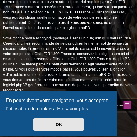
de votre mot de passe et de votre adresse courriel requise par « Club FJR
1300 France » durant la procédure d’enregistrement, qu’elle soit obligatoire ou
non, reste à la discrétion de « Club FJR 1300 France ». Dans tous les cas,
vous pouvez choisir quelle information de votre compte sera affichée
publiquement. De plus, dans votre profil, vous pouvez souscrire ou non à
l’envoi automatique de courriel par le logiciel phpBB.
Votre mot de passe est crypté (hashage à sens unique) afin qu’il soit sécurisé.
Cependant, il est recommandé de ne pas utiliser le même mot de passe sur
plusieurs sites Internet différents. Votre mot de passe est le moyen d’accès à
votre compte sur « Club FJR 1300 France », conservez-le soigneusement et
en aucun cas une personne affiliée de « Club FJR 1300 France », de phpBB
ou une d’une tierce partie ne peut vous demander légitimement votre mot de
passe. Si vous oubliez votre mot de passe, vous pouvez utiliser la fonction
« J’ai oublié mon mot de passe » fournie par le logiciel phpBB. Ce processus
vous demandera de fournir votre nom d’utilisateur et votre courriel, alors le
logiciel phpBB générera un nouveau mot de passe qui vous permettra de vous
reconnecter.
En poursuivant votre navigation, vous acceptez
Index du forum
Site du Club
Nous contacter
l’utilisation de cookies.
En savoir plus
Développé par
phpBB
® Forum Software © phpBB Limited
Traduit par
phpBB-fr.com
OK
Style
progamer
par ©
Mazeltof
2018
Drapeaux des Pays par Sylver35
» V 1.6.0
Confidentialité
|
Conditions