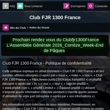
FAQ
Nous contacter
S’enregistrer
Connexion
Club FJR 1300 France
Index du forum
Site du Club
Prochain rendez vous du Clubfjr1300France
L’Assemblée Générale 2026_Corrèze_Week-End
de Pâques
Club FJR 1300 France - Politique de confidentialité
Cette politique explique en détail comment « Club FJR 1300 France » et ses
sociétés affiliées (désignés ci-après par « nous », « notre », « nos », « Club
FJR 1300 France », « https://www.clubfjr1300france.fr/phpBB3 ») et phpBB
(désigné ci-après par « ils », « eux », « leur », « logiciel phpBB »,
« www.phpbb.com », « phpBB Limited », « Équipes phpBB ») utilisent
n’importe quelle information collectée pendant n’importe quelle session
d’utilisation de votre part (désignée ci-après par « vos informations »).
Vos informations sont collectées de deux manières. Premièrement, en
naviguant sur « Club FJR 1300 France », le logiciel phpBB créera un certain