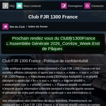
FAQ
Nous contacter
S’enregistrer
Connexion
Club FJR 1300 France
Index du forum
Site du Club
Prochain rendez vous du Clubfjr1300France
L’Assemblée Générale 2026_Corrèze_Week-End
de Pâques
Club FJR 1300 France - Politique de confidentialité
Cette politique explique en détail comment « Club FJR 1300 France » et ses
sociétés affiliées (désignés ci-après par « nous », « notre », « nos », « Club
FJR 1300 France », « https://www.clubfjr1300france.fr/phpBB3 ») et phpBB
(désigné ci-après par « ils », « eux », « leur », « logiciel phpBB »,
« www.phpbb.com », « phpBB Limited », « Équipes phpBB ») utilisent
n’importe quelle information collectée pendant n’importe quelle session
d’utilisation de votre part (désignée ci-après par « vos informations »).
Vos informations sont collectées de deux manières. Premièrement, en
naviguant sur « Club FJR 1300 France », le logiciel phpBB créera un certain