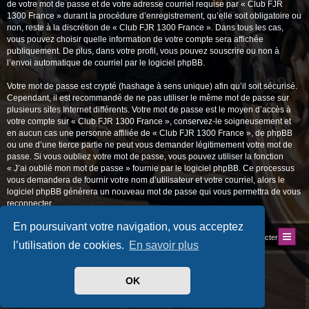
de votre mot de passe et de votre adresse courriel requise par « Club FJR
1300 France » durant la procédure d’enregistrement, qu’elle soit obligatoire ou
non, reste à la discrétion de « Club FJR 1300 France ». Dans tous les cas,
vous pouvez choisir quelle information de votre compte sera affichée
publiquement. De plus, dans votre profil, vous pouvez souscrire ou non à
l’envoi automatique de courriel par le logiciel phpBB.
Votre mot de passe est crypté (hashage à sens unique) afin qu’il soit sécurisé.
Cependant, il est recommandé de ne pas utiliser le même mot de passe sur
plusieurs sites Internet différents. Votre mot de passe est le moyen d’accès à
votre compte sur « Club FJR 1300 France », conservez-le soigneusement et
en aucun cas une personne affiliée de « Club FJR 1300 France », de phpBB
ou une d’une tierce partie ne peut vous demander légitimement votre mot de
passe. Si vous oubliez votre mot de passe, vous pouvez utiliser la fonction
« J’ai oublié mon mot de passe » fournie par le logiciel phpBB. Ce processus
vous demandera de fournir votre nom d’utilisateur et votre courriel, alors le
logiciel phpBB générera un nouveau mot de passe qui vous permettra de vous
reconnecter.
En poursuivant votre navigation, vous acceptez
Index du forum
Site du Club
Nous contacter
l’utilisation de cookies.
En savoir plus
Développé par
phpBB
® Forum Software © phpBB Limited
Traduit par
phpBB-fr.com
OK
Style
progamer
par ©
Mazeltof
2018
Drapeaux des Pays par Sylver35
» V 1.6.0
Confidentialité
|
Conditions