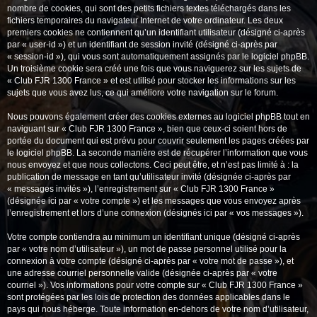
nombre de cookies, qui sont des petits fichiers textes téléchargés dans les
fichiers temporaires du navigateur Internet de votre ordinateur. Les deux
premiers cookies ne contiennent qu’un identifiant utilisateur (désigné ci-après
par « user-id ») et un identifiant de session invité (désigné ci-après par
« session-id »), qui vous sont automatiquement assignés par le logiciel phpBB.
Un troisième cookie sera créé une fois que vous naviguerez sur les sujets de
« Club FJR 1300 France » et est utilisé pour stocker les informations sur les
sujets que vous avez lus, ce qui améliore votre navigation sur le forum.
Nous pouvons également créer des cookies externes au logiciel phpBB tout en
naviguant sur « Club FJR 1300 France », bien que ceux-ci soient hors de
portée du document qui est prévu pour couvrir seulement les pages créées par
le logiciel phpBB. La seconde manière est de récupérer l’information que vous
nous envoyez et que nous collectons. Ceci peut être, et n’est pas limité à : la
publication de message en tant qu’utilisateur invité (désignée ci-après par
« messages invités »), l’enregistrement sur « Club FJR 1300 France »
(désignée ici par « votre compte ») et les messages que vous envoyez après
l’enregistrement et lors d’une connexion (désignés ici par « vos messages »).
Votre compte contiendra au minimum un identifiant unique (désigné ci-après
par « votre nom d’utilisateur »), un mot de passe personnel utilisé pour la
connexion à votre compte (désigné ci-après par « votre mot de passe »), et
une adresse courriel personnelle valide (désignée ci-après par « votre
courriel »). Vos informations pour votre compte sur « Club FJR 1300 France »
sont protégées par les lois de protection des données applicables dans le
pays qui nous héberge. Toute information en-dehors de votre nom d’utilisateur,