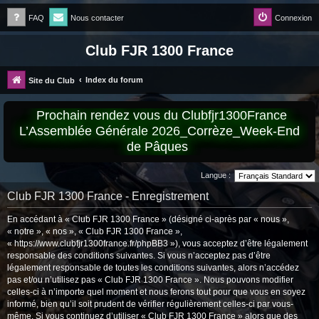
FAQ
Nous contacter
Connexion
Club FJR 1300 France
Index du forum
Site du Club
Prochain rendez vous du Clubfjr1300France
L’Assemblée Générale 2026_Corrèze_Week-End
de Pâques
Langue :
Club FJR 1300 France - Enregistrement
En accédant à « Club FJR 1300 France » (désigné ci-après par « nous »,
« notre », « nos », « Club FJR 1300 France »,
« https://www.clubfjr1300france.fr/phpBB3 »), vous acceptez d’être légalement
responsable des conditions suivantes. Si vous n’acceptez pas d’être
légalement responsable de toutes les conditions suivantes, alors n’accédez
pas et/ou n’utilisez pas « Club FJR 1300 France ». Nous pouvons modifier
celles-ci à n’importe quel moment et nous ferons tout pour que vous en soyez
informé, bien qu’il soit prudent de vérifier régulièrement celles-ci par vous-
même. Si vous continuez d’utiliser « Club FJR 1300 France » alors que des