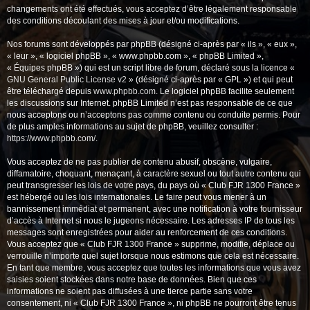
changements ont été effectués, vous acceptez d’être légalement responsable
des conditions découlant des mises à jour et/ou modifications.
Nos forums sont développés par phpBB (désigné ci-après par « ils », « eux »,
« leur », « logiciel phpBB », « www.phpbb.com », « phpBB Limited »,
« Équipes phpBB ») qui est un script libre de forum, déclaré sous la licence «
GNU General Public License v2
» (désigné ci-après par « GPL ») et qui peut
être téléchargé depuis
www.phpbb.com
. Le logiciel phpBB facilite seulement
les discussions sur Internet. phpBB Limited n’est pas responsable de ce que
nous acceptons ou n’acceptons pas comme contenu ou conduite permis. Pour
de plus amples informations au sujet de phpBB, veuillez consulter :
https://www.phpbb.com/
.
Vous acceptez de ne pas publier de contenu abusif, obscène, vulgaire,
diffamatoire, choquant, menaçant, à caractère sexuel ou tout autre contenu qui
peut transgresser les lois de votre pays, du pays où « Club FJR 1300 France »
est hébergé ou les lois internationales. Le faire peut vous mener à un
bannissement immédiat et permanent, avec une notification à votre fournisseur
d’accès à Internet si nous le jugeons nécessaire. Les adresses IP de tous les
messages sont enregistrées pour aider au renforcement de ces conditions.
Vous acceptez que « Club FJR 1300 France » supprime, modifie, déplace ou
verrouille n’importe quel sujet lorsque nous estimons que cela est nécessaire.
En tant que membre, vous acceptez que toutes les informations que vous avez
saisies soient stockées dans notre base de données. Bien que ces
informations ne soient pas diffusées à une tierce partie sans votre
consentement, ni « Club FJR 1300 France », ni phpBB ne pourront être tenus