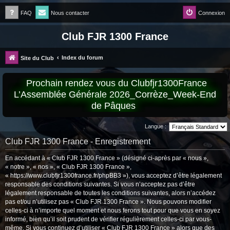
FAQ
Nous contacter
Connexion
Club FJR 1300 France
Index du forum
Site du Club
Prochain rendez vous du Clubfjr1300France
L’Assemblée Générale 2026_Corrèze_Week-End
de Pâques
Langue :
Club FJR 1300 France - Enregistrement
En accédant à « Club FJR 1300 France » (désigné ci-après par « nous »,
« notre », « nos », « Club FJR 1300 France »,
« https://www.clubfjr1300france.fr/phpBB3 »), vous acceptez d’être légalement
responsable des conditions suivantes. Si vous n’acceptez pas d’être
légalement responsable de toutes les conditions suivantes, alors n’accédez
pas et/ou n’utilisez pas « Club FJR 1300 France ». Nous pouvons modifier
celles-ci à n’importe quel moment et nous ferons tout pour que vous en soyez
informé, bien qu’il soit prudent de vérifier régulièrement celles-ci par vous-
même. Si vous continuez d’utiliser « Club FJR 1300 France » alors que des