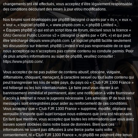
changements ont été effectués, vous acceptez d’être légalement responsable
des conditions découlant des mises à jour et/ou modifications.
Nos forums sont développés par phpBB (désigné ci-après par « ils », « eux »,
« leur », « logiciel phpBB », « www.phpbb.com », « phpBB Limited »,
« Équipes phpBB ») qui est un script libre de forum, déclaré sous la licence «
GNU General Public License v2
» (désigné ci-après par « GPL ») et qui peut
être téléchargé depuis
www.phpbb.com
. Le logiciel phpBB facilite seulement
les discussions sur Internet. phpBB Limited n’est pas responsable de ce que
nous acceptons ou n’acceptons pas comme contenu ou conduite permis. Pour
de plus amples informations au sujet de phpBB, veuillez consulter :
https://www.phpbb.com/
.
Vous acceptez de ne pas publier de contenu abusif, obscène, vulgaire,
diffamatoire, choquant, menaçant, à caractère sexuel ou tout autre contenu qui
peut transgresser les lois de votre pays, du pays où « Club FJR 1300 France »
est hébergé ou les lois internationales. Le faire peut vous mener à un
bannissement immédiat et permanent, avec une notification à votre fournisseur
d’accès à Internet si nous le jugeons nécessaire. Les adresses IP de tous les
messages sont enregistrées pour aider au renforcement de ces conditions.
Vous acceptez que « Club FJR 1300 France » supprime, modifie, déplace ou
verrouille n’importe quel sujet lorsque nous estimons que cela est nécessaire.
En tant que membre, vous acceptez que toutes les informations que vous avez
saisies soient stockées dans notre base de données. Bien que ces
informations ne soient pas diffusées à une tierce partie sans votre
consentement, ni « Club FJR 1300 France », ni phpBB ne pourront être tenus