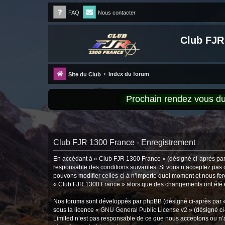
FAQ
Nous contacter
Club FJR
Index du forum
Site du Club
Prochain rendez vous 
Club FJR 1300 France - Enregistrement
En accédant à « Club FJR 1300 France » (désigné ci-après par «
responsable des conditions suivantes. Si vous n’acceptez pas d
pouvons modifier celles-ci à n’importe quel moment et nous fero
« Club FJR 1300 France » alors que des changements ont été ef
Nos forums sont développés par phpBB (désigné ci-après par « i
sous la licence «
GNU General Public License v2
» (désigné ci
Limited n’est pas responsable de ce que nous acceptons ou n’