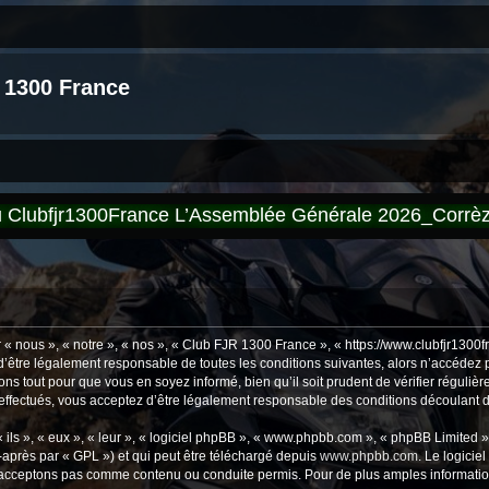
 1300 France
du Clubfjr1300France L’Assemblée Générale 2026_Corr
 nous », « notre », « nos », « Club FJR 1300 France », « https://www.clubfjr1300f
’être légalement responsable de toutes les conditions suivantes, alors n’accédez 
ns tout pour que vous en soyez informé, bien qu’il soit prudent de vérifier régulièr
fectués, vous acceptez d’être légalement responsable des conditions découlant de
ls », « eux », « leur », « logiciel phpBB », « www.phpbb.com », « phpBB Limited »,
-après par « GPL ») et qui peut être téléchargé depuis
www.phpbb.com
. Le logicie
acceptons pas comme contenu ou conduite permis. Pour de plus amples informations