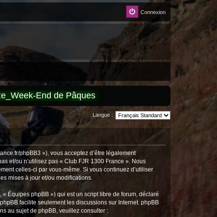
Connexion
èze_Week-End de Pâques
Langue :
rance.fr/phpBB3 »), vous acceptez d’être légalement
pas et/ou n’utilisez pas « Club FJR 1300 France ». Nous
ement celles-ci par vous-même. Si vous continuez d’utiliser
s mises à jour et/ou modifications.
 « Équipes phpBB ») qui est un script libre de forum, déclaré
l phpBB facilite seulement les discussions sur Internet. phpBB
 au sujet de phpBB, veuillez consulter :