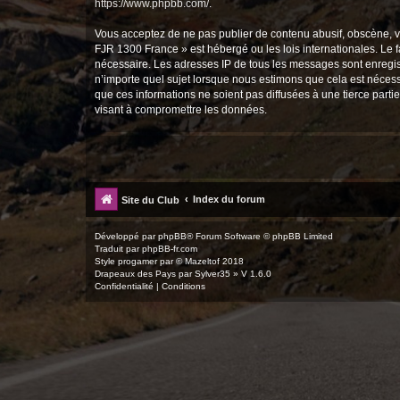
https://www.phpbb.com/
.
Vous acceptez de ne pas publier de contenu abusif, obscène, vu
FJR 1300 France » est hébergé ou les lois internationales. Le 
nécessaire. Les adresses IP de tous les messages sont enregis
n’importe quel sujet lorsque nous estimons que cela est néces
que ces informations ne soient pas diffusées à une tierce par
visant à compromettre les données.
Index du forum
Site du Club
Développé par
phpBB
® Forum Software © phpBB Limited
Traduit par
phpBB-fr.com
Style
progamer
par ©
Mazeltof
2018
Drapeaux des Pays par Sylver35
» V 1.6.0
Confidentialité
|
Conditions