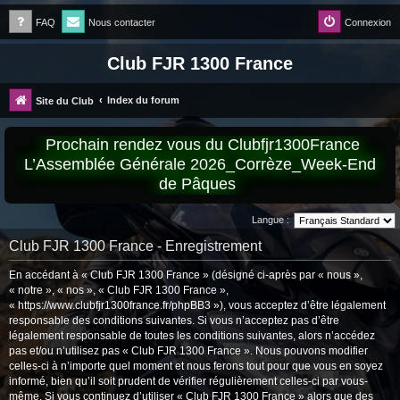
FAQ
Nous contacter
Connexion
Club FJR 1300 France
Index du forum
Site du Club
Prochain rendez vous du Clubfjr1300France
L’Assemblée Générale 2026_Corrèze_Week-End
de Pâques
Langue :
Club FJR 1300 France - Enregistrement
En accédant à « Club FJR 1300 France » (désigné ci-après par « nous »,
« notre », « nos », « Club FJR 1300 France »,
« https://www.clubfjr1300france.fr/phpBB3 »), vous acceptez d’être légalement
responsable des conditions suivantes. Si vous n’acceptez pas d’être
légalement responsable de toutes les conditions suivantes, alors n’accédez
pas et/ou n’utilisez pas « Club FJR 1300 France ». Nous pouvons modifier
celles-ci à n’importe quel moment et nous ferons tout pour que vous en soyez
informé, bien qu’il soit prudent de vérifier régulièrement celles-ci par vous-
même. Si vous continuez d’utiliser « Club FJR 1300 France » alors que des