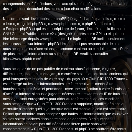
changements ont été effectués, vous acceptez d’être légalement responsable
des conditions découlant des mises à jour et/ou modifications.
Nos forums sont développés par phpBB (désigné ci-après par « ils », « eux »,
« leur », « logiciel phpBB », « www.phpbb.com », « phpBB Limited »,
« Équipes phpBB ») qui est un script libre de forum, déclaré sous la licence «
GNU General Public License v2
» (désigné ci-après par « GPL ») et qui peut
être téléchargé depuis
www.phpbb.com
. Le logiciel phpBB facilite seulement
les discussions sur Internet. phpBB Limited n’est pas responsable de ce que
nous acceptons ou n’acceptons pas comme contenu ou conduite permis. Pour
de plus amples informations au sujet de phpBB, veuillez consulter :
https://www.phpbb.com/
.
Vous acceptez de ne pas publier de contenu abusif, obscène, vulgaire,
diffamatoire, choquant, menaçant, à caractère sexuel ou tout autre contenu qui
peut transgresser les lois de votre pays, du pays où « Club FJR 1300 France »
est hébergé ou les lois internationales. Le faire peut vous mener à un
bannissement immédiat et permanent, avec une notification à votre fournisseur
d’accès à Internet si nous le jugeons nécessaire. Les adresses IP de tous les
messages sont enregistrées pour aider au renforcement de ces conditions.
Vous acceptez que « Club FJR 1300 France » supprime, modifie, déplace ou
verrouille n’importe quel sujet lorsque nous estimons que cela est nécessaire.
En tant que membre, vous acceptez que toutes les informations que vous avez
saisies soient stockées dans notre base de données. Bien que ces
informations ne soient pas diffusées à une tierce partie sans votre
consentement, ni « Club FJR 1300 France », ni phpBB ne pourront être tenus