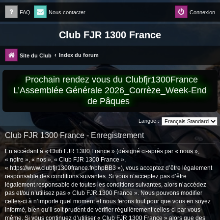
FAQ
Nous contacter
Connexion
Club FJR 1300 France
Index du forum
Site du Club
Prochain rendez vous du Clubfjr1300France
L’Assemblée Générale 2026_Corrèze_Week-End
de Pâques
Langue :
Club FJR 1300 France - Enregistrement
En accédant à « Club FJR 1300 France » (désigné ci-après par « nous »,
« notre », « nos », « Club FJR 1300 France »,
« https://www.clubfjr1300france.fr/phpBB3 »), vous acceptez d’être légalement
responsable des conditions suivantes. Si vous n’acceptez pas d’être
légalement responsable de toutes les conditions suivantes, alors n’accédez
pas et/ou n’utilisez pas « Club FJR 1300 France ». Nous pouvons modifier
celles-ci à n’importe quel moment et nous ferons tout pour que vous en soyez
informé, bien qu’il soit prudent de vérifier régulièrement celles-ci par vous-
même. Si vous continuez d’utiliser « Club FJR 1300 France » alors que des