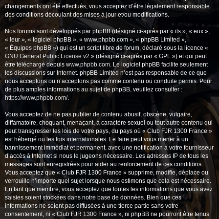
changements ont été effectués, vous acceptez d’être légalement responsable
des conditions découlant des mises à jour et/ou modifications.
Nos forums sont développés par phpBB (désigné ci-après par « ils », « eux »,
« leur », « logiciel phpBB », « www.phpbb.com », « phpBB Limited »,
« Équipes phpBB ») qui est un script libre de forum, déclaré sous la licence «
GNU General Public License v2
» (désigné ci-après par « GPL ») et qui peut
être téléchargé depuis
www.phpbb.com
. Le logiciel phpBB facilite seulement
les discussions sur Internet. phpBB Limited n’est pas responsable de ce que
nous acceptons ou n’acceptons pas comme contenu ou conduite permis. Pour
de plus amples informations au sujet de phpBB, veuillez consulter :
https://www.phpbb.com/
.
Vous acceptez de ne pas publier de contenu abusif, obscène, vulgaire,
diffamatoire, choquant, menaçant, à caractère sexuel ou tout autre contenu qui
peut transgresser les lois de votre pays, du pays où « Club FJR 1300 France »
est hébergé ou les lois internationales. Le faire peut vous mener à un
bannissement immédiat et permanent, avec une notification à votre fournisseur
d’accès à Internet si nous le jugeons nécessaire. Les adresses IP de tous les
messages sont enregistrées pour aider au renforcement de ces conditions.
Vous acceptez que « Club FJR 1300 France » supprime, modifie, déplace ou
verrouille n’importe quel sujet lorsque nous estimons que cela est nécessaire.
En tant que membre, vous acceptez que toutes les informations que vous avez
saisies soient stockées dans notre base de données. Bien que ces
informations ne soient pas diffusées à une tierce partie sans votre
consentement, ni « Club FJR 1300 France », ni phpBB ne pourront être tenus